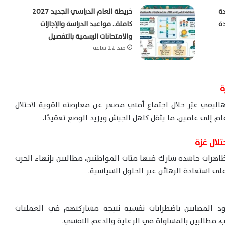
دة
خريطة العام الدراسي الجديد 2027
ة
كاملة.. مواعيد الدراسة والإجازات
والامتحانات الرسمية بالتفصيل
منذ 22 ساعة
ة
ان هرتسي هاليفي عبّر خلال اجتماع أمني مصغر عن معارضته القوية لاحتلال
ام إلى عامين، ما يثقل كاهل الجيش ويزيد الوضع تعقيدًا.
لال غزة
هرات حاشدة شارك فيها مئات المواطنين، مطالبين بإنهاء الحرب
لى استعادة الرهائن عبر الحلول السياسية.
نود المصابين باضطرابات نفسية نتيجة مشاركتهم في العمليات
يب، مطالبين بالمساواة في الرعاية والدعم النفسي.