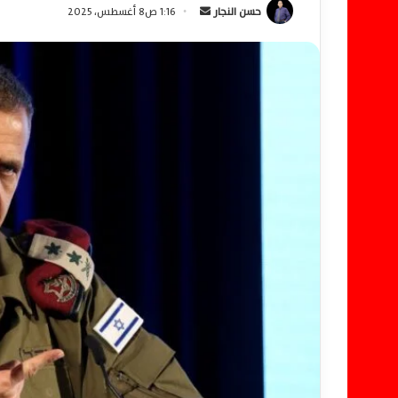
حسن النجار
أ
1:16 ص8 أغسطس، 2025
ر
س
ل
ب
ر
ي
د
ا
إ
ل
ك
ت
ر
و
ن
ي
ا