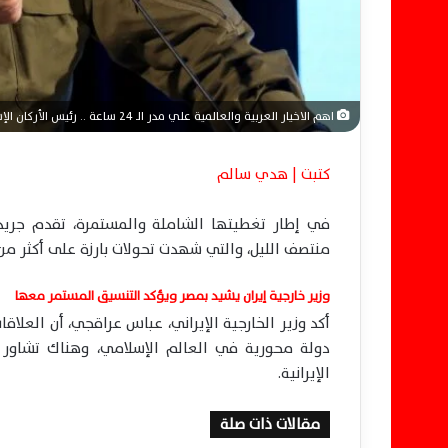
اهم الاخيار العربية والعالمية علي مدر الـ 24 ساعة .. رئيس الأركان الإسرائيلي يرفض احتلال غزة ووزير صربي ينهار مباشرة وكنائس أوروبا تدق الأجراس
كتبت | هدي سالم
في إطار تغطيتها الشاملة والمستمرة، تقدم جريدة 
منتصف الليل، والتي شهدت تحولات بارزة على أكثر من
وزير خارجية إيران يشيد بمصر ويؤكد التنسيق المستمر معها
أكد وزير الخارجية الإيراني، عباس عراقجي، أن العلاقا
دولة محورية في العالم الإسلامي، وهناك تشاور د
الإيرانية.
مقالات ذات صلة