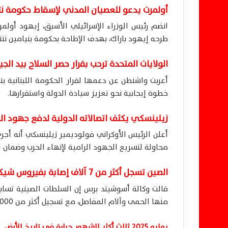
أولمرت يدعو للعصيان المدني لإسقاط حكومة نت
انضم رئيس الوزراء الإسرائيلي الأسبق، إيهود أولمر
طرحه إيهود باراك، بهدف الإطاحة بحكومة بنيامين نتني
الولايات المتحدة ترحب بقرار حصر السلاح بيد الج
أعربت واشنطن عن دعمها لقرار الحكومة اللبنانية ب
خطوة إيجابية نحو تعزيز سيادة الدولة واستقرارها.
زيلينسكي يكثف اتصالاته الدولية لدفع جهود ال
أعلن الرئيس الأوكراني فولوديمير زيلينسكي أنه أجر
محاولة لتسريع الجهود الرامية لإنهاء الحرب وضمان اس
الصين تسجل أكثر من 7 آلاف إصابة بفيروس شيكونجونيا
قالت وكالة أسوشيتد برس إن السلطات الصينية تسابق
منها الحمى وآلام المفاصل، مع تسجيل أكثر من 7,000 إصابة حتى الآن.
يوليو 2025 ثالث أكثر الشهور حرارة في تاريخ الأرض