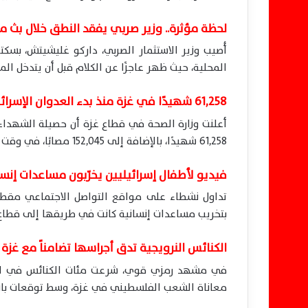
لحظة مؤثرة.. وزير صربي يفقد النطق خلال بث م
أُصيب وزير الاستثمار الصربي، داركو غليشيتش، بسك
المحلية، حيث ظهر عاجزًا عن الكلام قبل أن يتدخل ال
61,258 شهيدًا في غزة منذ بدء العدوان الإسرائيلي
61,258 شهيدًا، بالإضافة إلى 152,045 مصابًا، في وقت تعاني فيه المستشفيات من نقص حاد في الإمدادات.
فيديو لأطفال إسرائيليين يخرّبون مساعدات إنسا
تداول نشطاء على مواقع التواصل الاجتماعي مقطع
بتخريب مساعدات إنسانية كانت في طريقها إلى قطاع 
الكنائس النرويجية تدق أجراسها تضامناً مع غزة
في مشهد رمزي قوي، شرعت مئات الكنائس في النرو
معاناة الشعب الفلسطيني في غزة، وسط توقعات بانض