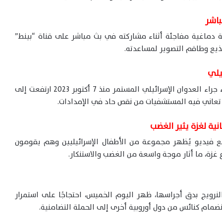
باشر
تة دماغية مفاجئة أثناء مشاركته في بث مباشر على قناة “بينط”
مذيع وطاقم التصوير لمساعدته.
أعلنت وزارة الصحة في قطاع غزة أن حصيلة الشهداء جراء العدوان الإسرائيلي المستمر منذ 7 أكتوبر 2023 ارتفعت إلى
نية لغزة يثير الغضب
 فيديو يُظهر مجموعة من الأطفال الإسرائيليين وهم يقومون
غزة، ما أثار موجة واسعة من الغضب والاستنكار.
يج بدق أجراسها، ظهر اليوم الخميس، احتجاجًا على استمرار
مام كنائس من دول أوروبية أخرى إلى الحملة التضامنية.