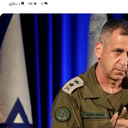
0
118
2 دقائق