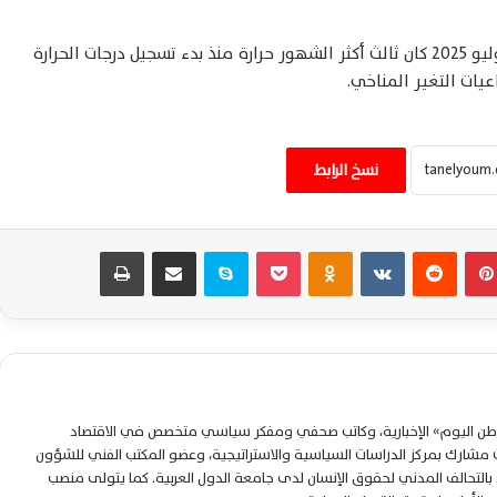
أفاد مرصد “كوبرنيكوس” الأوروبي لتغير المناخ بأن يوليو 2025 كان ثالث أكثر الشهور حرارة منذ بدء تسجيل درجات الحرارة
عيات التغير المناخي.
مصطفى كامل يعلن عدم الترشح مجددًا لنقابة
الموسيقيين ويستعد للعودة إلى الفن
نسخ الرابط
إصابة 11 مدنيًا بينهم مصريان إثر قصف حوثي
بينتيريست
‏Reddit
‏VKontakte
Odnoklassniki
‫Pocket
سكايب
مشاركة عبر البريد
طباعة
استهدف منطقة نجران السعودية
اختبار ناجح يعزز قدرات منظومة آرو الإسرائيلية
لمواجهة تهديدات الصواريخ الباليستية
المتطورة
لوطن اليوم» الإخبارية، وكاتب صحفي ومفكر سياسي متخصص في الاقتصاد
كيف عززت إيران دقة صواريخها الباليستية
شارك بمركز الدراسات السياسية والاستراتيجية، وعضو المكتب الفني للشؤون
لمواجهة الدفاعات الجوية الغربية المتطورة؟
التحالف المدني لحقوق الإنسان لدى جامعة الدول العربية. كما يتولى منصب