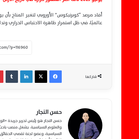
عالميًا، في ظل استمرار ظاهرة الاحتباس الحراري وتدا
فيسبوك
‫X
لينكدإن
‏Tumblr
شاركها
حسن النجار
حسن النجار هو رئيس تحرير جريدة «ا
والعلوم السياسية. يشغل منصب باحث م
السياسية، وعضو لجنة تقصي الحقائق ب