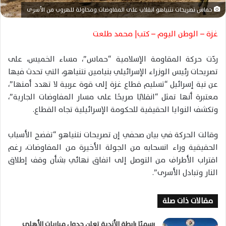
ت
حماس تصريحات نتنياهو انقلاب على المفاوضات ومحاولة للهروب من الأسرى
ر
و
غزة – الوطن اليوم – كتب| محمد طلعت
ن
ي
ردّت حركة المقاومة الإسلامية “حماس”، مساء الخميس، على
ا
تصريحات رئيس الوزراء الإسرائيلي بنيامين نتنياهو، التي تحدث فيها
عن نية إسرائيل “تسليم قطاع غزة إلى قوة عربية لا تهدد أمنها”،
معتبرة أنها تمثل “انقلابًا صريحًا على مسار المفاوضات الجارية”،
وتكشف النوايا الحقيقية للحكومة الإسرائيلية تجاه القطاع.
وقالت الحركة في بيان صحفي إن تصريحات نتنياهو “تفضح الأسباب
الحقيقية وراء انسحابه من الجولة الأخيرة من المفاوضات، رغم
اقتراب الأطراف من التوصل إلى اتفاق نهائي بشأن وقف إطلاق
النار وتبادل الأسرى”.
مقالات ذات صلة
رسميًا رابطة الأندية تعلن جدول مباريات الأهلي