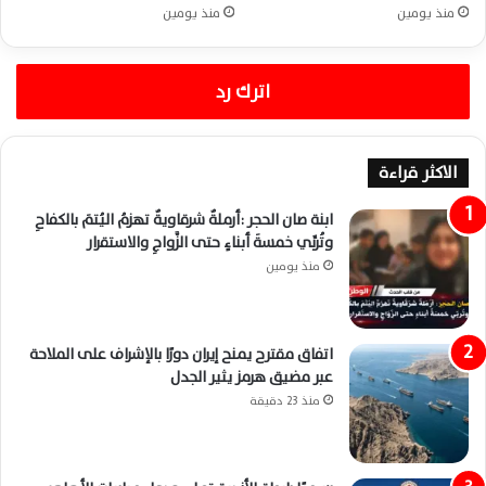
منذ يومين
منذ يومين
اترك رد
الاكثر قراءة
ابنة صان الحجر :أرملةٌ شرقاويةٌ تهزمُ اليُتمَ بالكفاحِ
وتُربِّي خمسةَ أبناءٍ حتى الزَّواجِ والاستقرار
منذ يومين
اتفاق مقترح يمنح إيران دورًا بالإشراف على الملاحة
عبر مضيق هرمز يثير الجدل
منذ 23 دقيقة