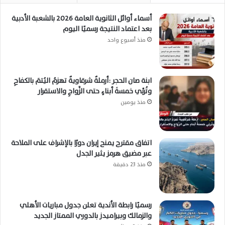
أسماء أوائل الثانوية العامة 2026 بالشعبة الأدبية
بعد اعتماد النتيجة رسميًا اليوم
منذ أسبوع واحد
ابنة صان الحجر :أرملةٌ شرقاويةٌ تهزمُ اليُتمَ بالكفاحِ
وتُربِّي خمسةَ أبناءٍ حتى الزَّواجِ والاستقرار
منذ يومين
اتفاق مقترح يمنح إيران دورًا بالإشراف على الملاحة
عبر مضيق هرمز يثير الجدل
منذ 23 دقيقة
رسميًا رابطة الأندية تعلن جدول مباريات الأهلي
والزمالك وبيراميدز بالدوري الممتاز الجديد