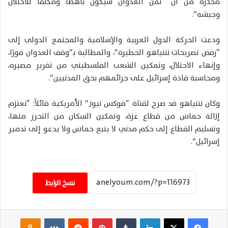
محذّرة من أن “ثمن العدوان سيكون باهظًا ومكلفًا للاحتلال
وجيشه”.
ودعت الحركة الدول العربية والإسلامية والمجتمع الدولي إلى
“رفض تصريحات نتنياهو الخطيرة”، والمطالبة بـ”وقف العدوان فورًا،
وإنهاء الاحتلال، وتمكين الشعب الفلسطيني من تقرير مصيره،
ومحاسبة قادة إسرائيل على جرائمهم بحق المدنيين”.
وكان نتنياهو قد صرح لقناة “فوكس نيوز” الأمريكية قائلاً: “نعتزم
إزالة حماس من قطاع غزة، وتمكين السكان من التحرر منها،
وتسليم القطاع إلى حكم مدني لا يتبع حماس ولا يدعو إلى تدمير
إسرائيل”.
نسخ الرابط
فيسبوك
‫X
لينكدإن
‏Tumblr
بينتيريست
‏Reddit
‏VKontakte
Odnoklassniki