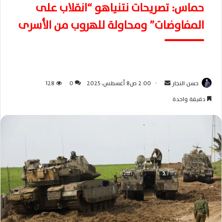
حماس: تصريحات نتنياهو “انقلاب على
المفاوضات” ومحاولة للهروب من الأسرى
حسن النجار
أ
2:00 ص8 أغسطس، 2025
0
128
ر
دقيقة واحدة
س
ل
ب
ر
ي
د
ا
إ
ل
ك