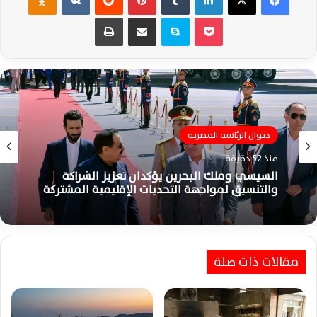
‫Pocket
سكايب
مشاركة عبر البريد
طباعة
الشرقية
ديوان الرئاسة المصرية
منذ ساعة واحدة
منذ 52 دقيقة
محافظ الشرقية يُجري حركة تنقلات موسعة لتعزيز
كفاءة القيادات التنفيذية وتحسين الخدمات
السيسي وملك البحرين يؤكدان تعزيز الشراكة
والتنسيق لمواجهة التحديات الإقليمية المشتركة
مقالات ذات صلة