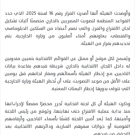
وأوضحت الهيئة أنها أصدرت القرار رقم 16 لسنة 2025، الذي حدد
القواعد المنظمة لتصويت المصريين بالخارج، متضمنًا آليات تشكيل
لجان الاقتراع والفرز، والتي تضم أعضاءً من السلكين الدبلوماسي
والقنصلي، يعاونهم أمناء أصليون من وزارة الخارجية، يتم
تحديدهم بقرار من الهيئة.
ويُسمح لكل مرشح أو ممثل عن القوائم الانتخابية بتعيين مندوبين
له داخل اللجان الانتخابية بالخارج، شريطة قيدهم بقاعدة بيانات
الناخبين، مع إخطار الهيئة بأسمائهم ومقار لجانهم قبل يومين
على الأقل من موعد التصويت، على أن تُخطر الهيئة وزارة الخارجية
التي تتولى بدورها إخطار البعثات المعنية.
وذكرت الهيئة أن كل لجنة انتخابية تُحرر محضرًا مفصلًا لإجراءاتها
منذ بداية عملية الاقتراع حتى نهايتها، ويُوقع من رئيس اللجنة
وأمينها، كما يُعد أمين اللجنة كشفًا بأسماء الناخبين، وأرقامهم
القومية أو جوازات سفرهم السارية، ودائرتهم الانتخابية، بعد
التحقق من قيدهم.