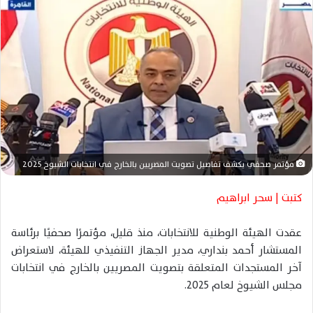
ل
ب
ر
ي
د
ا
إ
ل
ك
ت
مؤتمر صحفي يكشف تفاصيل تصويت المصريين بالخارج في انتخابات الشيوخ 2025
ر
و
كتبت | سحر ابراهيم
ن
ي
عقدت الهيئة الوطنية للانتخابات، منذ قليل، مؤتمرًا صحفيًا برئاسة
ا
المستشار أحمد بنداري، مدير الجهاز التنفيذي للهيئة، لاستعراض
آخر المستجدات المتعلقة بتصويت المصريين بالخارج في انتخابات
مجلس الشيوخ لعام 2025.