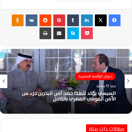
فيسبوك
‫X
لينكدإن
‏Tumblr
بينتيريست
‏Reddit
‏VKontakte
Odnoklassniki
‫Pocket
سكايب
مشاركة عبر البريد
طباعة
ديوان الرئاسة المصرية
اخبار الرياضة
منذ 13 ساعة
السيسي يؤكد للملك حمد: أمن البحرين جزء من
منذ 13 ساعة
الأمن القومي المصري بالكامل
مقالات ذات صلة
تعرف على مواعيد مباريات الأهلي بالدوري