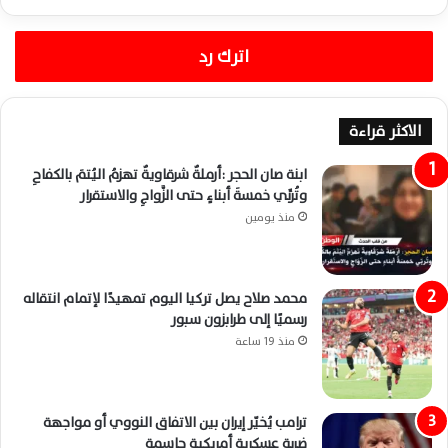
اترك رد
الاكثر قراءة
ابنة صان الحجر :أرملةٌ شرقاويةٌ تهزمُ اليُتمَ بالكفاحِ
وتُربِّي خمسةَ أبناءٍ حتى الزَّواجِ والاستقرار
منذ يومين
محمد صلاح يصل تركيا اليوم تمهيدًا لإتمام انتقاله
رسميًا إلى طرابزون سبور
منذ 19 ساعة
ترامب يُخيّر إيران بين الاتفاق النووي أو مواجهة
ضربة عسكرية أمريكية حاسمة