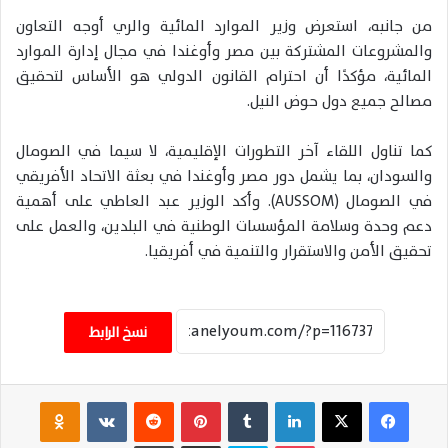
من جانبه، استعرض وزير الموارد المائية والري أوجه التعاون
والمشروعات المشتركة بين مصر وأوغندا في مجال إدارة الموارد
المائية، مؤكدًا أن احترام القانون الدولي هو الأساس لتحقيق
مصالح جميع دول حوض النيل.
كما تناول اللقاء آخر التطورات الإقليمية، لا سيما في الصومال
والسودان، بما يشمل دور مصر وأوغندا في بعثة الاتحاد الأفريقي
في الصومال (AUSSOM). وأكد الوزير عبد العاطي على أهمية
دعم وحدة وسلامة المؤسسات الوطنية في البلدين، والعمل على
تحقيق الأمن والاستقرار والتنمية في أفريقيا.
نسخ الرابط
فيسبوك
‫X
لينكدإن
‏Tumblr
بينتيريست
‏Reddit
‏VKontakte
Odnoklassniki
‫Pocket
سكايب
مشاركة عبر البريد
طباعة