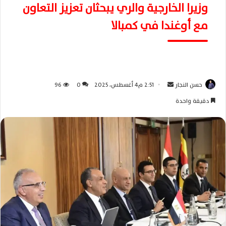
وزيرا الخارجية والري يبحثان تعزيز التعاون
مع أوغندا في كمبالا
حسن النجار
أ
2:51 م4 أغسطس، 2025
0
96
ر
دقيقة واحدة
س
ل
ب
ر
ي
د
ا
إ
ل
ك