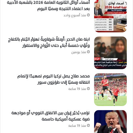
أسماء أوائل الثانوية العامة 2026 بالشعبة الأدبية
بعد اعتماد النتيجة رسميًا اليوم
منذ أسبوع واحد
ابنة صان الحجر :أرملةٌ شرقاويةٌ تهزمُ اليُتمَ بالكفاحِ
وتُربِّي خمسةَ أبناءٍ حتى الزَّواجِ والاستقرار
منذ يومين
محمد صلاح يصل تركيا اليوم تمهيدًا لإتمام
انتقاله رسميًا إلى طرابزون سبور
منذ 19 ساعة
ترامب يُخيّر إيران بين الاتفاق النووي أو مواجهة
ضربة عسكرية أمريكية حاسمة
منذ 19 ساعة