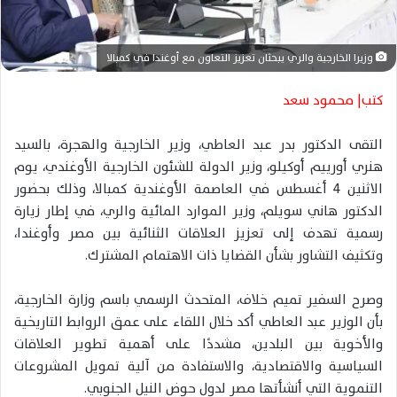
ت
ر
و
وزيرا الخارجية والري يبحثان تعزيز التعاون مع أوغندا في كمبالا
ن
ي
كتب| محمود سعد
ا
التقى الدكتور بدر عبد العاطي، وزير الخارجية والهجرة، بالسيد
هنري أورييم أوكيلو، وزير الدولة للشئون الخارجية الأوغندي، يوم
الاثنين 4 أغسطس في العاصمة الأوغندية كمبالا، وذلك بحضور
الدكتور هاني سويلم، وزير الموارد المائية والري، في إطار زيارة
رسمية تهدف إلى تعزيز العلاقات الثنائية بين مصر وأوغندا،
وتكثيف التشاور بشأن القضايا ذات الاهتمام المشترك.
وصرح السفير تميم خلاف، المتحدث الرسمي باسم وزارة الخارجية،
بأن الوزير عبد العاطي أكد خلال اللقاء على عمق الروابط التاريخية
والأخوية بين البلدين، مشددًا على أهمية تطوير العلاقات
السياسية والاقتصادية، والاستفادة من آلية تمويل المشروعات
التنموية التي أنشأتها مصر لدول حوض النيل الجنوبي.