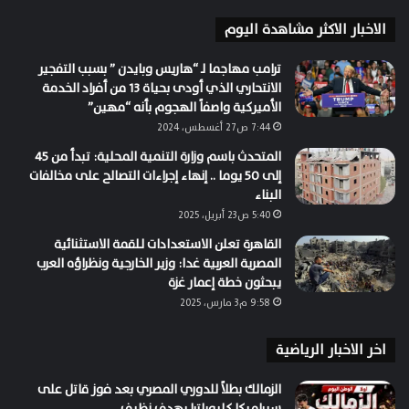
الاخبار الاكثر مشاهدة اليوم
ترامب مهاجما لـ “هاريس وبايدن ” بسبب التفجير
الانتحاري الذي أودى بحياة 13 من أفراد الخدمة
الأميركية واصفاً الهجوم بأنه “مهين”
7:44 ص27 أغسطس، 2024
المتحدث باسم وزارة التنمية المحلية: تبدأ من 45
إلى 50 يوما .. إنهاء إجراءات التصالح على مخالفات
البناء
5:40 ص23 أبريل، 2025
القاهرة تعلن الاستعدادات لـلقمة الاستثنائية
المصرية العربية غدا: وزير الخارجية ونظراؤه العرب
يبحثون خطة إعمار غزة
9:58 م3 مارس، 2025
اخر الاخبار الرياضية
الزمالك بطلاً للدوري المصري بعد فوز قاتل على
سيراميكا كليوباترا بهدف نظيف