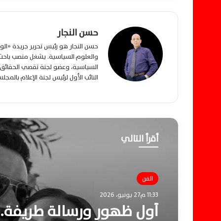
حسن النجار
حسن النجار هو رئيس تحرير جريدة «ا
والعلوم السياسية. يشغل منصب باحث م
السياسية، وعضو لجنة تقصي الحقائق ب
النائب الأول لرئيس لجنة الإعلام بالمج
أقرأ التالي
الفن
11:33 م27 يونيو، 2026
أول ظهور ورسالة طريفة.. 