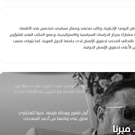
ندم متأخر.. ريهام سعيد تعتذر لهاني شاكر
بعد رحيله المؤلم رسميًا
لوطن اليوم» الإخبارية، وكاتب صحفي ومفكر سياسي متخصص في الاقتصاد
حسن النجار : وداع يليق بفنان الأجيال.. جنازة
شارك بمركز الدراسات السياسية والاستراتيجية، وعضو المكتب الفني للشؤون
هاني شاكر تتحول إلى ملحمة حب إنسانية
التحالف المدني لحقوق الإنسان لدى جامعة الدول العربية. كما يتولى منصب
لس الأعلى لحقوق الإنسان الدولية.
عزاء هاني شاكر اليوم بمسجد أبو شقة وسط
حضور فني وإعلامي كبير
سمية درويش تتصدر التريند بعد حديثها عن
خلافها القديم مع شيرين عبدالوهاب مجددًا
أول ظهور ورسالة طريفة.. ميرنا الهلباوي
تعلق على زفافها من أحمد السعدني
ميرنا