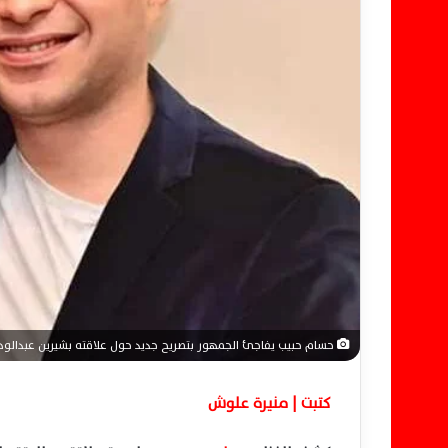
ل
ك
ت
ر
و
ن
ي
ا
حسام حبيب يفاجئ الجمهور بتصريح جديد حول علاقته بشيرين عبدالو
كتبت | منيرة علوش