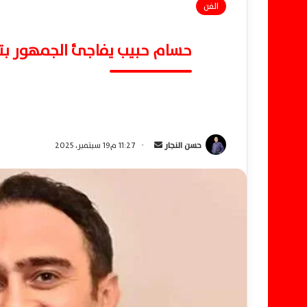
الفن
حسام حبيب يفاجئ الجمهور بتص
حسن النجار
أ
11:27 م19 سبتمبر، 2025
ر
س
ل
ب
ر
ي
د
ا
إ