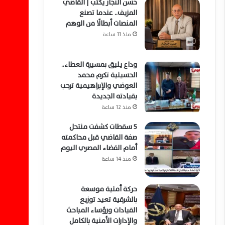
حسن النجار يكتب | القاضي
المزيف.. عندما تصنع
المنصات أبطالًا من الوهم
منذ 11 ساعة
وداع يليق بمسيرة العطاء..
الحسينية تكرم محمد
العوضي والإبراهيمية ترحب
بقيادته الجديدة
منذ 12 ساعة
5 سقطات كشفت منتحل
صفة القاضي قبل محاكمته
أمام القضاء المصري اليوم
منذ 14 ساعة
حركة أمنية موسعة
بالشرقية تعيد توزيع
القيادات ورؤساء المباحث
والإدارات الأمنية بالكامل