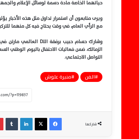
حياتهما الخاصة مادة دسمة لوسائل الإعلام والجمهو
ويرى متابعون أن استمرار تداول مثل هذه الأخبار ي
مع الرأي العام، في وقت يحتاج فيه كل منهما للتركيز
وشارك حسام حبيب برفقة
الـ
DJ
العالمي مارتن في 
الزمالك، ضمن فعاليات الاحتفال باليوم الوطني ال
التواصل الاجتماعي
.
الفن
منيرة علوش
فيسبوك
‫X
لينكدإن
‏Tumblr
شاركها