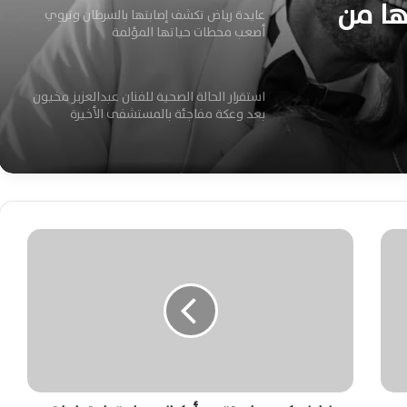
ها من
عايدة رياض تكشف إصابتها بالسرطان وتروي
أصعب محطات حياتها المؤلمة
استقرار الحالة الصحية للفنان عبدالعزيز مخيون
بعد وعكة مفاجئة بالمستشفى الأخيرة
مى عز الدين تكشف سر سعادتها وزوجها
يعيد إليها الأمان
ز
ي
لقاء أحمد عز وأنغام أمام الأهرامات يشعل
ل
الجدل حول عودتهما مجددًا- فيديو
ي
ن
س
الرئيس السيسي ينعى هاني شاكر.. بكلمات
ك
أبكت الملايين وودعت أمير الغناء الأصيل
ي
ي