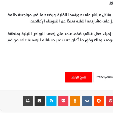
ر.
ؤثر بشكل مباشر على صورتهما الفنية، ويضعهما في مواجهة دائمة
 على مشاريعه الفنية بعيدًا عن الضوضاء الإعلامية.
إحياء حفل غنائي ضخم على متن إحدى البواخر النيلية بمنطقة
سعودي، وذلك وفق ما أعلن حبيب عبر حساباته الرسمية على مواقع
لقاء أحمد عز وأنغام أمام الأهرامات يشعل
الجدل حول عودتهما مجددًا- فيديو
نسخ الرابط
الرئيس السيسي ينعى هاني شاكر.. بكلمات
بينتيريست
‏Reddit
‏VKontakte
Odnoklassniki
‫Pocket
سكايب
مشاركة عبر البريد
طباعة
أبكت الملايين وودعت أمير الغناء الأصيل