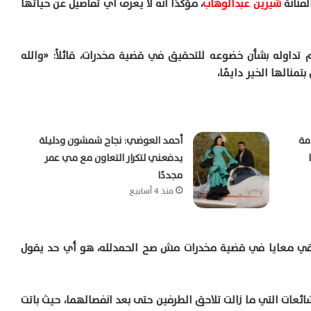
فنانة
شيرين عبدالوهاب
، مؤكدًا أنه لا يعرف أي تفاصيل عن حياتها
ته لبرنامج et بالعربي، ما تم تداوله بشأن خضوعه للتحقيق في قضية مخدرات، قائلاً: «والله
نالها الخير دايمًا،
امة
أحمد العوضي: نجاح شمشون ودليلة
يدفعني لتكرار التعاون مع مي عمر
مجددًا
منذ 4 أسابيع
قيقي معايا في قضية مخدرات مش صح الحمدلله، هو أي حد يقول
عات التي ما زالت تلاحق الطرفين حتى بعد انفصالهما، حيث باتت