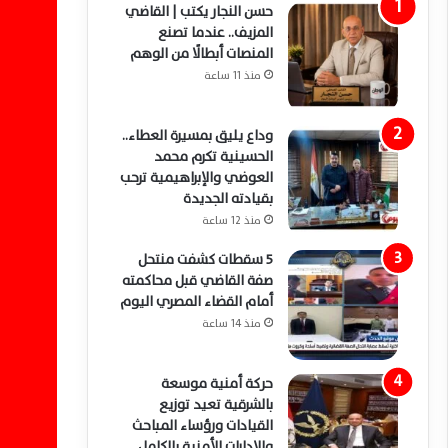
حسن النجار يكتب | القاضي
المزيف.. عندما تصنع
المنصات أبطالًا من الوهم
منذ 11 ساعة
وداع يليق بمسيرة العطاء..
الحسينية تكرم محمد
العوضي والإبراهيمية ترحب
بقيادته الجديدة
منذ 12 ساعة
5 سقطات كشفت منتحل
صفة القاضي قبل محاكمته
أمام القضاء المصري اليوم
منذ 14 ساعة
حركة أمنية موسعة
بالشرقية تعيد توزيع
القيادات ورؤساء المباحث
والإدارات الأمنية بالكامل