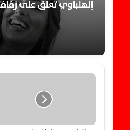
الهلباوي تعلق على زفاف
أحمد السعدني
ا
ل
ا
ه
ل
ي
ي
ه
ز