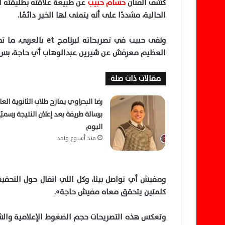
كشف الفنان
حسام حبيب
عن طبيعة علاقته بطليقته ال
الحالية، مشددًا على أنه يتمنى لها الخير دائمًا.
ونفى حبيب في تصريحا
العظيم معرفش عن شيرين عبدالوهاب أي حاجة، بس بتم
مقالات ذات صلة
رضا البحراوي يمازح طلاب الثانوية الع
برسالة طريفة بعد إعلان النتيجة رسميًا
اليوم
منذ أسبوع واحد
ومفيش أي تواصل بينا، وكل اللي اتقال حول التح
كلمتين يتحقق معاه مفيش حاجة».
وتعكس هذه التصريحات حجم الضغوط الإعلامية والشائ