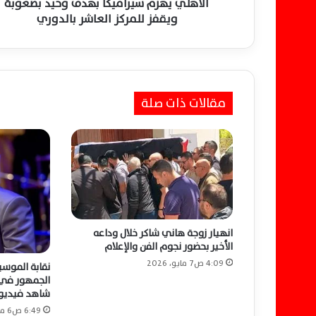
م
الاهلي يهزم سيراميكا بهدف وحيد بصعوبة
س
ويقفز للمركز العاشر بالدوري
ي
ر
ا
م
ي
مقالات ذات صلة
ك
ا
ب
ه
د
ف
و
ح
ي
انهيار زوجة هاني شاكر خلال وداعه
د
الأخير بحضور نجوم الفن والإعلام
ب
4:09 ص7 مايو، 2026
نقابة الموسي
ص
الجمهور في 
ع
شاهد فيديو
و
6:49 ص6 مايو، 2026
ب