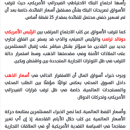
رأسها اجتماع البنك الاحتياطي الفيدرالي الأمريكي، حيث تترقب
الأسواق تصريحات البنك بشأن مستقبل أسعار الفائدة، خاصة بعد أن
تم تسعير خفض محتمل للفائدة بمقدار 25 نقطة أساس.
كما تترقب الأسواق عن كثب الاجتماع المرتقب بين
الرئيس الأمريكي
دونالد ترامب
والرئيس الصيني، والذي قد يسفر عن اتفاق تجاري
جديد بين البلدين، ما سيؤثر بشكل مباشر على إقبال المستثمرين
على الملاذات الآمنة وفي مقدمتها الذهب، وسط استمرار حالة
الترقب في ظل التوترات التجارية المتجددة بين واشنطن وبكين.
ويرى خبراء أسواق المال أن الاستقرار الحالي في
أسعار الذهب
داخل السوق المحلي يعكس توازنًا مؤقتًا بين الطلب المحلي
والمستجدات العالمية، خاصة في ظل ترقب قرارات الفيدرالي
الأمريكي، وتحركات الدولار،
وأسعار النفط العالمية. كما نصح الخبراء المستثمرين بمتابعة حركة
الأسعار العالمية عن كثب خلال الأيام القادمة، إذ إن أي تغير
مفاجئ في السياسة النقدية الأمريكية أو في العلاقات التجارية