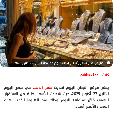
ل
ب
ر
ي
د
ا
إ
ل
ك
ت
ر
الاخبار من مصر استقرار أسعار الذهب اليوم في مصر الاثنين 27 أكتوبر 2025
و
ن
كتبت | دعاء هاشم
ي
ا
ينشر موقع الوطن اليوم تحديث
سعر الذهب
في مصر اليوم
الاثنين 27 أكتوبر 2025، حيث شهدت الأسعار حالة من الاستقرار
النسبي خلال تعاملات اليوم، وذلك بعد الهبوط الذي شهده
المعدن الأصفر أمس،