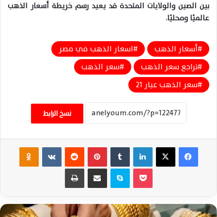
بين الصين والولايات المتحدة قد يعيد رسم خريطة أسعار الذهب
عالميًا ومحليًا.
أسعار الذهب
اسعار الذهب في مصر
تراجع سعر الذهب
سعر الذهب
سعر الذهب عيار 21
نسخ الرابط
فيسبوك
‫X
لينكدإن
‏Tumblr
بينتيريست
‏Reddit
‏VKontakte
Odnoklassniki
‫Pocket
سكايب
مشاركة عبر البريد
طباعة