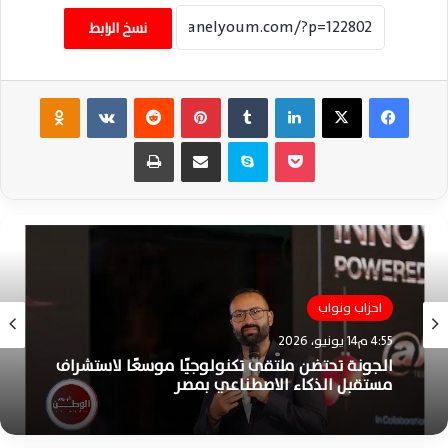
نسخ الرابط
فيسبوك
‫X
لينكدإن
‏Tumblr
بينتيريست
‏Reddit
‏VKontakte
Odnoklassniki
‫Pocket
سكايب
مشاركة عبر البريد
طباعة
تقارير
11:16 م13 يونيو، 2026
احزاب ونواب
محمود محمد عثمان يشيد بانطلاق المرحلة الثانية
4:55 م14 يونيو، 2026
من حياة كريمة لتطوير الصرف الصحي بالشرقية