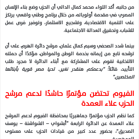
من جانبه، أكد اللواء محمد كمال الدالي أن الحزب وضع بناء الإنسان
المصري في مقدمة أولوياته، من خلال برنامج وطني واقعي يرتكز
على التنمية الاقتصادية، وتشجيع الاستثمار، وتوفير فرص عمل
للشباب، وتحقيق العدالة الاجتماعية.
بينما شدد الصحفي وسيم كمال عثمان، مرشح دائرة الهرم، على أن
ترشحه نابع من إيمانه بخدمة الوطن والمواطن، مؤكدًا أن حملته
الانتخابية تقوم على المشاركة مع أبناء الدائرة لا مجرد طلب
التأييد، قائلاً:
“بدعمكم هنقدر نغير.. تحيا مصر قوية بأبنائها
المخلصين.”
الفيوم تحتضن مؤتمرًا حاشدًا لدعم مرشح
الحزب علاء العمدة
كما نظم الحزب مؤتمرًا جماهيريًا بمحافظة الفيوم لدعم المرشح
علاء العمدة عن الدائرة الرابعة “أبشواي – الشواشنة – يوسف
الصديق”، بحضور عدد كبير من قيادات الحزب على مستوى