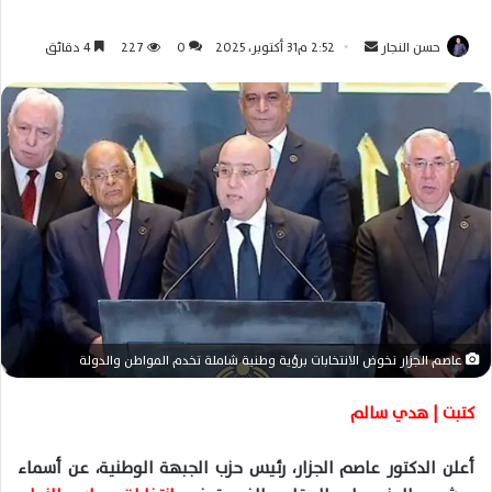
حسن النجار
أ
2:52 م31 أكتوبر، 2025
0
227
4 دقائق
ر
س
ل
ب
ر
ي
د
ا
إ
ل
ك
عاصم الجزار نخوض الانتخابات برؤية وطنية شاملة تخدم المواطن والدولة
ت
ر
كتبت | هدي سالم
و
ن
أعلن الدكتور عاصم الجزار، رئيس حزب الجبهة الوطنية، عن أسماء
ي