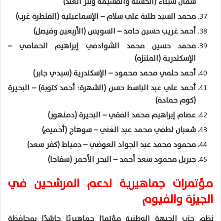
شمال سيناء (الحسنة والقسيمة وبئر العبد)
محمد السيد طلبة علي سلام – الإسماعيلية (القنطرة غرب)
أحمد غريب حسين حامد – السويس (الأربعين وفيصل)
محمد حسين محمد الشوادفي إبراهيم الحمامي –
الإسكندرية (المنتزه)
أحمد حلمي محمد محمود – الإسكندرية (سيدي جابر)
أحمد علي عبد الباسط حسن (الشهرة: أحمد كتوبة) – البحيرة
(كوم حمادة)
عصام إبراهيم محمد الفقي – البحيرة (دمنهور)
شعبان لطفي محمد عبد الغني – سوهاج (أخميم)
محمود محمد عبد الجواد العوضي – دمياط (كفر سعد)
جبريل محمود سعد أحمد – البحر الأحمر (سفاجا)
مؤتمرات جماهيرية لدعم المرشحين في
الجيزة والفيوم
نظم حزب الجبهة الوطنية مؤتمرًا جماهيريًا حاشدًا بمحافظة