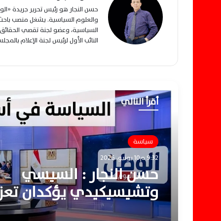
حسن النجار هو رئيس تحرير جريدة «ا
والعلوم السياسية. يشغل منصب باحث م
السياسية، وعضو لجنة تقصي الحقائق ب
النائب الأول لرئيس لجنة الإعلام بالمج
أقرأ التالي
سياسة
9:32 م10 يونيو، 2026
حسن النجار : السيسي
وتشيسيكيدي يؤكدان تعزي
الشراكة الاستراتيجية ودع