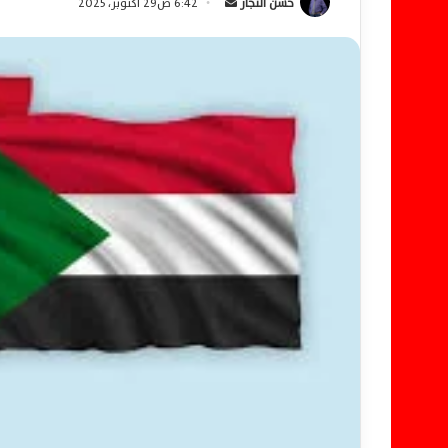
حسن النجار
أ
6:42 ص29 أكتوبر، 2025
ر
س
ل
ب
ر
ي
د
ا
إ
ل
ك
ت
ر
و
ن
ي
ا