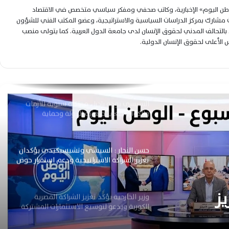
لوطن اليوم» الإخبارية، وكاتب صحفي ومفكر سياسي متخصص في الاقتصاد
وزير الخارجية يلتقي نظيره الكيني لتعزيز
شارك بمركز الدراسات السياسية والاستراتيجية، وعضو المكتب الفني للشؤون
الشراكة الاستراتيجية والتعاون الثنائي
التحالف المدني لحقوق الإنسان لدى جامعة الدول العربية. كما يتولى منصب
لس الأعلى لحقوق الإنسان الدولية.
وزير الخارجية يجدد التزام مصر بدعم استرداد
التراث الإفريقي في اليونسكو
السيسي يوجه بإجراء محاكاة سنوية للأزمات
والكوارث لتعزيز جاهزية الدولة وحماية
المواطنين دائمًا
حسن النجار : السيسي وتشيسيكيدي يؤكدان
تعزيز الشراكة الاستراتيجية ودعم استقرار حوض
النيل إفريقيا
ز
وزير الخارجية يؤكد تعزيز الشراكة المصرية
الكورية ويدعو لتوسيع الاستثمارات المشتركة
م