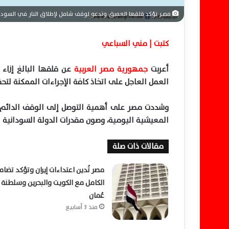
مصــر تؤكد قلقها العميق وتدعو لوقف شامل لإطلاق النار في السودا
كتبت | مني السباعي
أعربت
جمهورية مصر العربية
عن قلقها البالغ إزاء 
العمل العاجل على اتخاذ كافة الإجراءات الممكنة لتحق
وشددت مصر على أهمية التوصل إلى الوقف الدائم لإط
المعيشية اليومية، وصون مقدرات الدولة السودانية ال
مقالات ذات صلة
مصر تُدين اعتداءات إيران وتؤكد تضام
الكامل مع الكويت والبحرين وسلطنة
عُمان
منذ 3 أسابيع