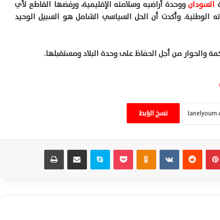
ة
السودان
ووحدة أراضيه وسلامته الإقليمية، ورفضها القاطع لأي
ه الوطنية. وأكدت أن الحل السياسي الشامل هو السبيل الوحيد
ة والحوار من أجل الحفاظ على وحدة البلاد ومستقبلها.
بدر عبد العاطي وزير الخارجية المصري يبحث
مع كبير مستشارى الرئيس الأمريكى للشئون
نسخ الرابط
العربية مستجدات الأوضاع الإقليمية
بدر عبد العاطي وزير الخارجية: علاقاتنا مع
بينتيريست
‏Reddit
‏VKontakte
Odnoklassniki
‫Pocket
سكايب
مشاركة عبر البريد
طباعة
الأشقاء متينة ولا تلتفتوا لشائعات السوشيال
وزير الخارجية يبحث مع كبير مستشاري ترامب
تطورات الأزمة في السودان