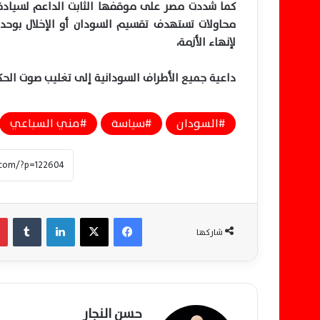
كما شددت مصر على موقفها الثابت الداعم لسياد
محاولات تستهدف تقسيم السودان أو الإخلال بوحدت
لإنهاء الأزمة،
داعية جميع الأطراف السودانية إلى تغليب صوت الحكم
السودان
سياسة
مني السباعي
فيسبوك
‫X
لينكدإن
‏Tumblr
شاركها
حسن النجار