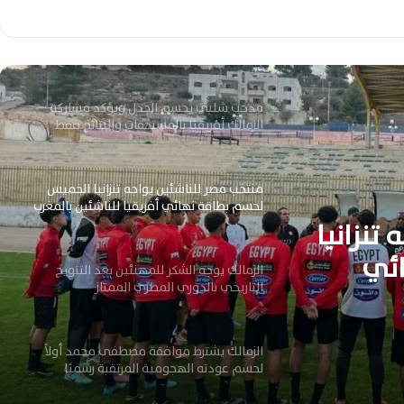
مدحت شلبي يحسم الجدل ويؤكد مشاركة
الزمالك أفريقيًا بالمستحقات والنتائج فقط
منتخب مصر للناشئين يواجه تنزانيا الخميس
لحسم بطاقة نهائي أفريقيا للناشئين بالمغرب
الزمالك يوجه الشكر للمهنئين بعد التتويج
التاريخي بالدوري المصري الممتاز
ئين بعد
 المصري
الزمالك يشترط موافقة مصطفى محمد أولاً
لحسم عودته الهجومية المرتقبة رسميًا
تنزانيا
احد لاعبي الزمالك للجماهير : اللقب هديتكم..
و«الحدوتة» تحققت أخيرًا
ئي