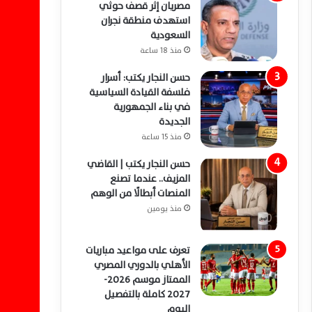
مصريان إثر قصف حوثي
استهدف منطقة نجران
السعودية
منذ 18 ساعة
حسن النجار يكتب: أسرار
فلسفة القيادة السياسية
في بناء الجمهورية
الجديدة
منذ 15 ساعة
حسن النجار يكتب | القاضي
المزيف.. عندما تصنع
المنصات أبطالًا من الوهم
منذ يومين
تعرف على مواعيد مباريات
الأهلي بالدوري المصري
الممتاز موسم 2026-
2027 كاملة بالتفصيل
اليوم