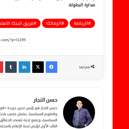
صدارة البطولة.
الرياضة
الزمالك
فريق البنك الاهل
فيسبوك
‫X
لينكدإن
‏Tumblr
شاركها
حسن النجار
حسن النجار هو رئيس تحرير جريدة «ا
والعلوم السياسية. يشغل منصب باحث م
السياسية، وعضو لجنة تقصي الحقائق ب
النائب الأول لرئيس لجنة الإعلام بالمج