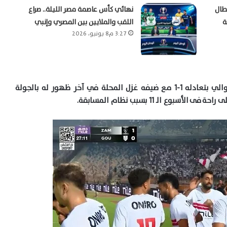
بطال
نهائي كأس عاصمة مصر الليلة.. صراع
ة
اللقب والملايين بين المصري وإنبي
3:27 م8 يونيو، 2026
وغاب الزمالك عن الانتصارات للمباراة الثالثة على التوالي بتعادله 1-1 مع ضيفه غزل المحلة في آخر ظهور له بالجولة
 الـ 11 بسبب نظام المسابقة.