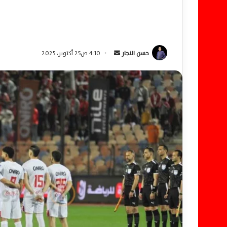
حسن النجار
أ
4:10 ص25 أكتوبر، 2025
ر
س
ل
ب
ر
ي
د
ا
إ
ل
ك
ت
ر
و