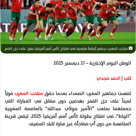
ر
ي
د
ا
إ
ل
ك
منتخب المغرب يحطم أرقاماً قياسية في افتتاح كأس أمم أفريقيا بفوز على جزر القمر
ت
الوطن اليوم الإخبارية – 21 ديسمبر 2025
ر
و
ن
كتب | احمد مجدي
ي
ا
تنفست جماهير المغرب الصعداء بعدما حقق
منتخب المغرب
فوزاً
ثميناً على جزر القمر بهدفين دون مقابل في المباراة التي
جمعتهما بملعب “الأمير مولاي عبدالله” بالعاصمة المغربية
“الرباط”، في افتتاح بطولة كأس أمم أفريقيا 2025، ليقص شريط
المنافسة من دون أي مفاجأة غير سارة للبلد المضيف.