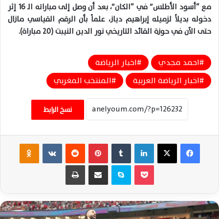
مع “أسود الأطلس” في “الكان”، بعد أن وصل إلى مباراته الـ 16 إثر
دخوله بديلاً لزميله إبراهيم دياز، علماً بأن الرقم القياسي مازال
حتى الآن في حوزة القائد التاريخي نور الدين النيبت (20 مباراة).
احمد مجدي
اخبار الرياضة
اخبار الرياضة العربية
المنتخب المغربي
نسخ الرابط
فيسبوك
‫X
لينكدإن
‏Tumblr
بينتيريست
‏Reddit
‏VKontakte
Odnoklassniki
‫Pocket
سكايب
مشاركة عبر البريد
طباعة