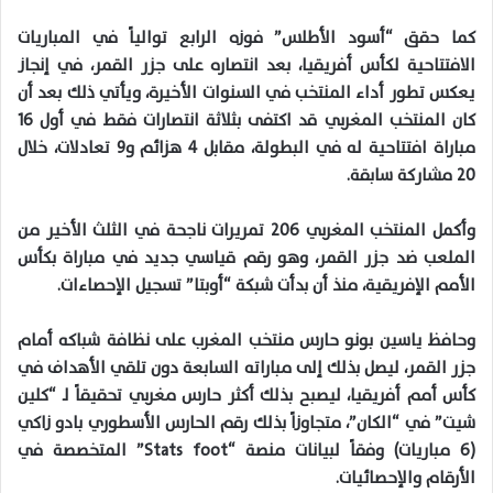
كما حقق “أسود الأطلس” فوزه الرابع توالياً في المباريات
الافتتاحية لكأس أفريقيا، بعد انتصاره على جزر القمر، في إنجاز
يعكس تطور أداء المنتخب في السنوات الأخيرة، ويأتي ذلك بعد أن
كان المنتخب المغربي قد اكتفى بثلاثة انتصارات فقط في أول 16
مباراة افتتاحية له في البطولة، مقابل 4 هزائم و9 تعادلات، خلال
20 مشاركة سابقة.
وأكمل المنتخب المغربي 206 تمريرات ناجحة في الثلث الأخير من
الملعب ضد جزر القمر، وهو رقم قياسي جديد في مباراة بكأس
الأمم الإفريقية، منذ أن بدأت شبكة “أوبتا” تسجيل الإحصاءات.
وحافظ ياسين بونو حارس منتخب المغرب على نظافة شباكه أمام
جزر القمر، ليصل بذلك إلى مباراته السابعة دون تلقي الأهداف في
كأس أمم أفريقيا، ليصبح بذلك أكثر حارس مغربي تحقيقاً لـ “كلين
شيت” في “الكان”، متجاوزاً بذلك رقم الحارس الأسطوري بادو زاكي
(6 مباريات) وفقاً لبيانات منصة “Stats foot” المتخصصة في
الأرقام والإحصائيات.