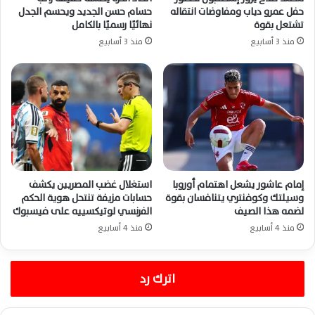
حفل عمرو دياب ومفاوضات انتقاله
حسام حسن الجديد ويحسم الجدل
تشتعل بقوة
نهائيًا رسميًا بالكامل
منذ 3 أسابيع
منذ 3 أسابيع
إمام عاشور يشعل اهتمام أوروبا
استغلال غضب المصريين يكشف
وسيلتك وكوفنتري يتنافسان بقوة
حسابات مزيفة تنتحل هوية الحكم
لضمه هذا الصيف
الفرنسي لوتيكسييه على فيسبوك
منذ 4 أسابيع
منذ 4 أسابيع
اترك رد