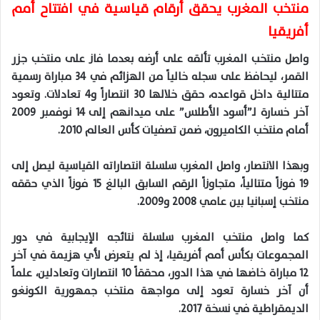
منتخب المغرب يحقق أرقام قياسية في افتتاح أمم
أفريقيا
واصل منتخب المغرب تألقه على أرضه بعدما فاز على منتخب جزر
القمر، ليحافظ على سجله خالياً من الهزائم في 34 مباراة رسمية
متتالية داخل قواعده، حقق خلالها 30 انتصاراً و4 تعادلات. وتعود
آخر خسارة لـ”أسود الأطلس” على ميدانهم إلى 14 نوفمبر 2009
أمام منتخب الكاميرون، ضمن تصفيات كأس العالم 2010.
وبهذا الانتصار، واصل المغرب سلسلة انتصاراته القياسية ليصل إلى
19 فوزاً متتالياً، متجاوزاً الرقم السابق البالغ 15 فوزاً الذي حققه
منتخب إسبانيا بين عامي 2008 و2009.
كما واصل منتخب المغرب سلسلة نتائجه الإيجابية في دور
المجموعات بكأس أمم أفريقيا، إذ لم يتعرض لأي هزيمة في آخر
12 مباراة خاضها في هذا الدور، محققاً 10 انتصارات وتعادلين، علماً
أن آخر خسارة تعود إلى مواجهة منتخب جمهورية الكونغو
الديمقراطية في نسخة 2017.