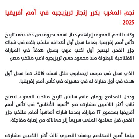
نجم المغرب يكرر إنجاز تريزيجيه في أمم أفريقيا
2025
وكتب النجم المغربي إبراهيم دياز اسمه بحروف من ذهب في تاريخ
كأس أمم إفريقيا، بعدما سجل أول أهدافه منتخب بلاده في شباك
جزر القمر، ليصبح أول لاعب عربي يسجل هدفاً في المباراة
الافتتاحية للبطولة منذ محمود حسن تريزيجيه لاعب منتخب مصر،
الذي سجل في مرمى زيمبابوي خلال نسخة 2019، كما سجل أول
هدف في أول مباراة له في مسيرته في كأس أمم إفريقيا.
ودخل المدافع رومان غانم سايس تاريخ منتخب المغرب، ليصبح
ثاني أكثر اللاعبين مشاركة مع “أسود الأطلس” في كأس أمم
أفريقيا بمجموع 17 مباراة، بعدما شارك أساسياً أمام منتخب جزر
القمر، قبل مغادرة الملعب سريعاً إثر معاناته من إصابة مفاجئة،
بينما أصبح المهاجم يوسف النصيري ثالث أكثر اللاعبين مشاركة