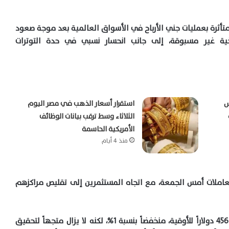
متأثرة بعمليات جني الأرباح في الأسواق العالمية بعد موجة صعود
ية غير مسبوقة، إلى جانب انحسار نسبي في حدة التوترات
أغسطس
استقرار أسعار الذهب في مصر اليوم
الثلاثاء وسط ترقب بيانات الوظائف
الأمريكية الحاسمة
منذ 4 أيام
ت أسعار الذهب بأكثر من 1% بنهاية تعاملات أمس الجمعة، مع اتجاه المستثمرين إلى تقليص مراكزهم
وسجل سعر الذهب في المعاملات الفورية نحو 4567.89 دولاراً للأوقية، منخفضاً بنسبة 1%، لكنه لا يزال متجهاً لتحقيق