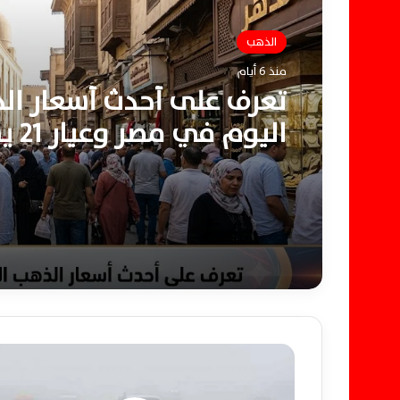
الذهب
منذ 6 أيام
تعرف على أحدث أسعار ال
اليوم ف
5930 جنيهًا
د
ر
ج