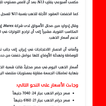
مكسب أسبوعي يقارب 1.3%، بعد أن لامس مستوى تاريخياً عند 4642.72 دولاراً للأوقية في وقت سابق من الأسبوع.
كما انخفضت العقود الآجلة للذهب بنسبة 1.1% لتسجل 4570.90 دولاراً للأوقية.
وقال
المكاسب القوية، مشيراً إلى أن تراجع التوترات ف
تدعم أسعار الذهب.
وأضاف أن انحسار الاحتجاجات في إيران، إلى جانب نه
للوساطة وتهدئة الأوضاع، كلها عوامل خففت من حدة
أسعار الذهب اليوم في مصر محلياً، قالت شعبة الذ
بنهاية تعاملات الجمعة مقارنة بمستويات منتصف اليوم، حيث فقد ع
وجاءت الأسعار على النحو التالي:
سعر جرام الذهب عيار 24: 7040 جنيهاً
سعر جرام الذهب عيار 21: 6160 جنيهاً