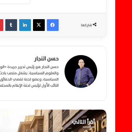
فيسبوك
‫X
لينكدإن
‏Tumblr
شاركها
حسن النجار
حسن النجار هو رئيس تحرير جريدة «ا
والعلوم السياسية. يشغل منصب باحث م
السياسية، وعضو لجنة تقصي الحقائق ب
النائب الأول لرئيس لجنة الإعلام بالمج
أقرأ التالي