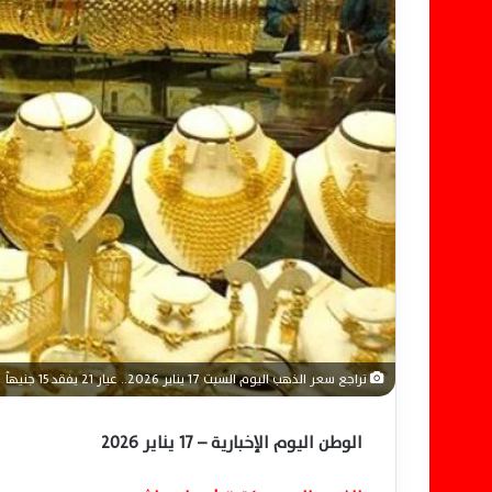
ل
ك
ت
ر
و
ن
ي
ا
تراجع سعر الذهب اليوم السبت 17 يناير 2026.. عيار 21 يفقد 15 جنيهاً
الوطن اليوم الإخبارية – 17 يناير 2026