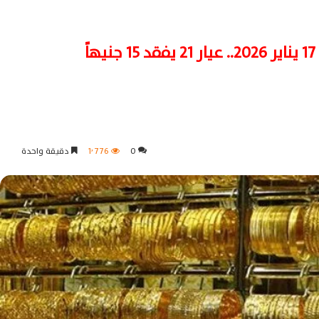
ً
0
1٬776
دقيقة واحدة