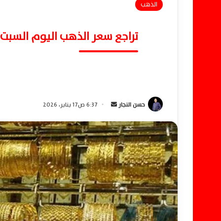
الذهب
تراجع سعر الذهب اليوم السبت 17 يناير 2026.. عيار 21 يفقد 15 جنيها
حسن النجار
أ
6:37 ص17 يناير، 2026
ر
س
ل
ب
ر
ي
د
ا
إ