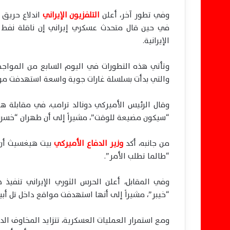
وفي تطور آخر، أعلن
التلفزيون الإيراني
اندلاع حريق 
في حين قال متحدث عسكري إيراني إن ناقلة نفط أ
الإيرانية.
وتأتي هذه التطورات في اليوم السابع من المواجهة
والتي بدأت بسلسلة غارات جوية واسعة استهدفت موا
وقال الرئيس الأميركي دونالد ترامب، في مقابلة ها
“سيكون مضيعة للوقت”، مشيراً إلى أن طهران “خسرت 
من جانبه، أكد
وزير الدفاع الأميركي
بيت هيغسيث أن 
“طالما تطلب الأمر”.
وفي المقابل، أعلن الحرس الثوري الإيراني تنفيذ
“خيبر”، مشيراً إلى أنها استهدفت مواقع داخل تل أبي
ومع استمرار العمليات العسكرية، تتزايد المخاوف الد