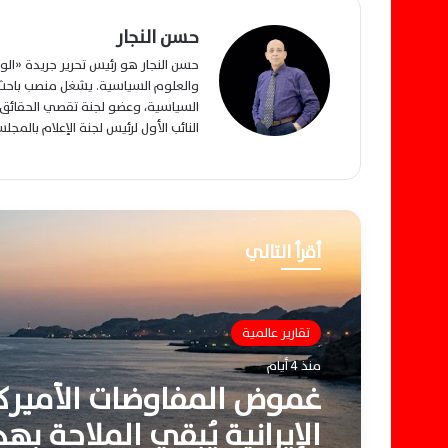
حسن النجار
حسن النجار هو رئيس تحرير جريدة «ا
والعلوم السياسية. يشغل منصب باحث م
السياسية، وعضو لجنة تقصي الحقائق ب
النائب الأول لرئيس لجنة الإعلام بالمج
أقرأ التالي
تقارير عالمية
منذ 4 أيام
غموض المفاوضات الأميرك
الإيرانية يُبقي الملاحة به