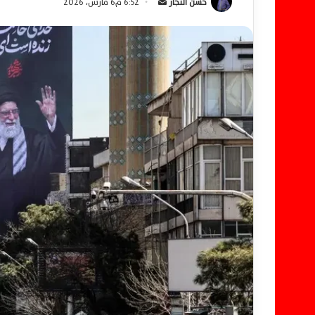
حسن النجار
أ
6:52 م6 مارس، 2026
ر
س
ل
ب
ر
ي
د
ا
إ
ل
ك
ت
ر
و
ن
ي
ا