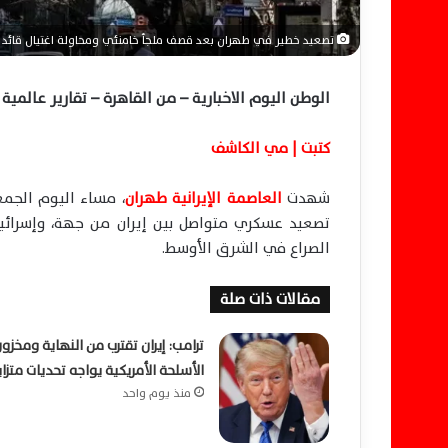
تصعيد خطير في طهران بعد قصف ملجأ خامنئي ومحاولة اغتيال قائد إ
الوطن اليوم الاخبارية – من القاهرة – تقارير عالمية – 6 مارس 26
كتبت | مي الكاشف
شهدت
العاصمة الإيرانية طهران
، مساء اليوم الجمع
تصعيد عسكري متواصل بين إيران من جهة، وإسرائيل
الصراع في الشرق الأوسط.
مقالات ذات صلة
ترامب: إيران تقترب من النهاية ومخزو
الأسلحة الأمريكية يواجه تحديات متزا
منذ يوم واحد