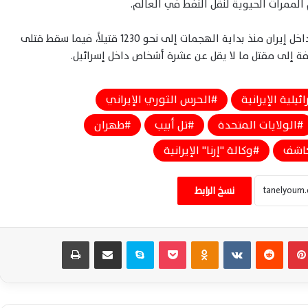
لممرات الحيوية لنقل النفط في العالم.
وبحسب وكالة “إرنا” الإيرانية، ارتفعت حصيلة الضحايا داخل إيران منذ بداية الهجمات إلى نحو 1230 قتيلاً، فيما سقط قتلى
افة إلى مقتل ما لا يقل عن عشرة أشخاص داخل إسرائيل.
ئيلية الإيرانية
الحرس الثوري الإيراني
الولايات المتحدة
تل أبيب
طهران
اشف
وكالة "إرنا" الإيرانية
ترامب يُلغي الهجوم على إيران مشروطًا
باتفاق عاجل يضمن استقرار المنطقة بالكامل
نسخ الرابط
إعلام عبري: واشنطن تعزز دعمها لإسرائيل
بينتيريست
‏Reddit
‏VKontakte
Odnoklassniki
‫Pocket
سكايب
مشاركة عبر البريد
طباعة
بإرسال عشر طائرات إضافية للتزود بالوقود
أميركا وإسرائيل تدرسان استهداف منشآت