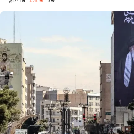
0
4٬210
2 دقائق