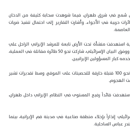
يين سُمع في شرق طهران، فيما شوهدت سحابة كثيفة من الدخان
ات حربية في الأجواء. وأشارت التقارير إلى احتمال تنفيذ ضربات
لعاصمة.
ة استهدفت منشأة تحت الأرض تابعة للمرشد الإيراني الراحل علي
خامنئي، تقع أسفل مجمع قيادة النظام في طهران. ووفق البيان الإسرائيلي، شاركت نحو 50 طائرة مقاتلة في العملية،
ه كبار المسؤولين الإيرانيين.
بأن سلاح الجو ألقى نحو 100 قنبلة خارقة للتحصينات على الموقع، وسط تقديرات تشير
قت الهجوم.
 استهدفت قائداً رفيع المستوى في النظام الإيراني داخل طهران،
يلي إنذاراً بإخلاء منطقة صناعية في مدينة قم الإيرانية، بينما
بندر عباس الساحلية.