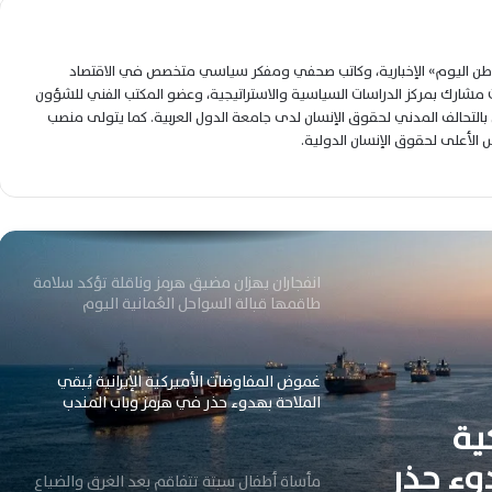
الطاقة الإيرانية وسط تصاعد مخاطر المواجهة
الإقليمية المحتملة
لوطن اليوم» الإخبارية، وكاتب صحفي ومفكر سياسي متخصص في الاقتصاد
فوكس نيوز” ترامب يهدد بتدمير الجسور
شارك بمركز الدراسات السياسية والاستراتيجية، وعضو المكتب الفني للشؤون
الإيرانية خلال ساعة ويطالب طهران بإبرام اتفاق
التحالف المدني لحقوق الإنسان لدى جامعة الدول العربية. كما يتولى منصب
سريع
لس الأعلى لحقوق الإنسان الدولية.
نتنياهو يلتقي ترامب بالبيت الأبيض لبحث إيران
ولبنان ومستقبل التصعيد الإقليمي المرتقب
انفجاران يهزان مضيق هرمز وناقلة تؤكد سلامة
طاقمها قبالة السواحل العُمانية اليوم
غموض المفاوضات الأميركية الإيرانية يُبقي
الملاحة بهدوء حذر في هرمز وباب المندب
ية
اليوم
دوء حذر
مأساة أطفال سبتة تتفاقم بعد الغرق والضياع