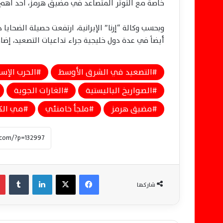
خاصة مع التوتر المتصاعد في مضيق هرمز، أحد أهم ا
أيضاً في عدة دول خليجية جراء تداعيات التصعيد، إض
التصعيد في الشرق الأوسط
الحرب الإسرا
الصواريخ الباليستية
الغارات الجوية
مضيق هرمز
ملجأ خامنئي
مي الك
فيسبوك
‫X
لينكدإن
‏Tumblr
شاركها