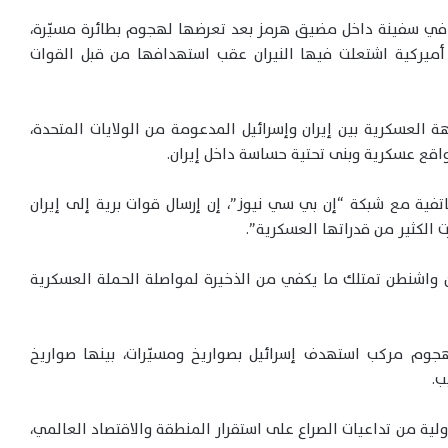
في سفينة داخل مضيق هرمز بعد تعرضها لهجوم بطائرة مسيّرة،
ميركية اشتعلت فيها النيران عقب استهدافها من قبل القوات
 العسكرية بين إيران وإسرائيل المدعومة من الولايات المتحدة،
قع عسكرية وبنى تحتية حساسة داخل إيران.
تفية مع شبكة “إن بي سي نيوز”، إن إرسال قوات برية إلى إيران
الكثير من قدراتها العسكرية”.
واشنطن تمتلك ما يكفي من الذخيرة لمواصلة الحملة العسكرية
 هجوم مركب استهدف إسرائيل بصواريخ ومسيّرات، بينها صواريخ
ب.
ولية من تداعيات الصراع على استقرار المنطقة والاقتصاد العالمي،