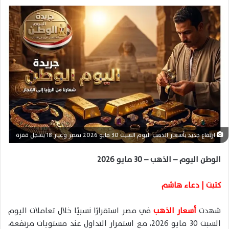
ل
ب
ر
ي
د
ا
إ
ل
ك
ت
ر
ارتفاع جديد بأسعار الذهب اليوم السبت 30 مايو 2026 بمصر وعيار 18 يسجل قفزة
و
ن
الوطن اليوم – الذهب – 30 مايو 2026
ي
ا
كتبت | دعاء هاشم
شهدت
أسعار الذهب
في مصر استقرارًا نسبيًا خلال تعاملات اليوم
السبت 30 مايو 2026، مع استمرار التداول عند مستويات مرتفعة،