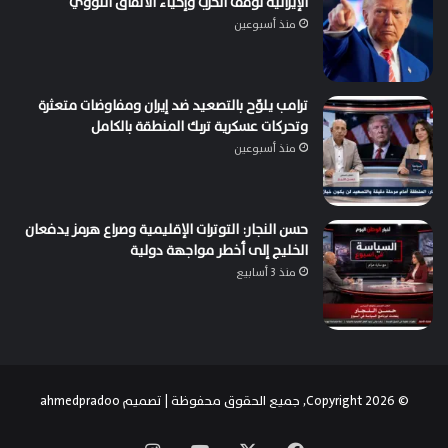
الإيرانية لوقف الحرب وإحياء الاتفاق النووي
منذ أسبوعين
ترامب يلوّح بالتصعيد ضد إيران ومفاوضات متعثرة
وتحركات عسكرية تربك المنطقة بالكامل
منذ أسبوعين
حسن النجار: التوترات الإقليمية وصراع هرمز يدفعان
الخليج إلى أخطر مواجهة دولية
منذ 3 أسابيع
© Copyright 2026, جميع الحقوق محفوظة | تصميم
ahmedpradoo