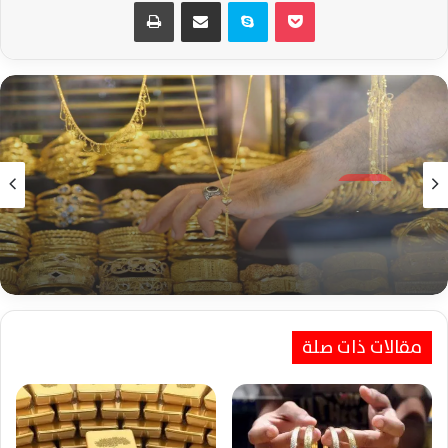
‫Pocket
سكايب
مشاركة عبر البريد
طباعة
الذهب
منذ 6 أيام
أسعار الذهب في مصر تستقر مع افتتاح البورصة
العالمية وترقب الأسواق الأمريكية اليوم
مقالات ذات صلة