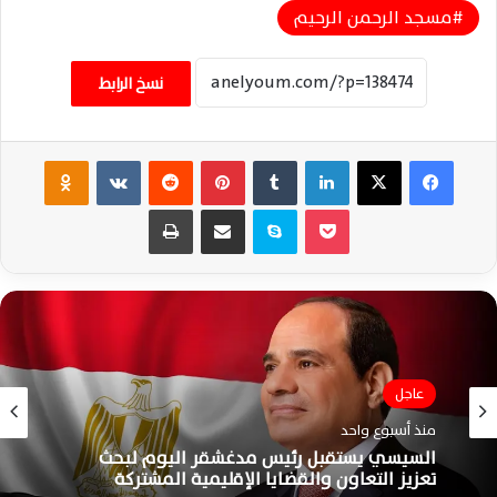
مسجد الرحمن الرحيم
نسخ الرابط
فيسبوك
‫X
لينكدإن
‏Tumblr
بينتيريست
‏Reddit
‏VKontakte
Odnoklassniki
‫Pocket
سكايب
مشاركة عبر البريد
طباعة
عاجل
عاجل
منذ أسبوع واحد
منذ أسبوع واحد
السيسي يستقبل رئيس مدغشقر اليوم لبحث
تعزيز التعاون والقضايا الإقليمية المشتركة