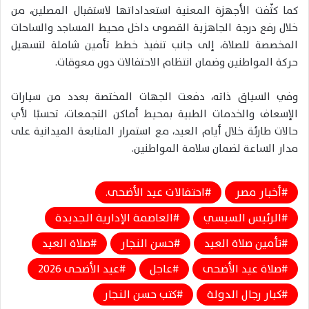
كما كثّفت الأجهزة المعنية استعداداتها لاستقبال المصلين، من
خلال رفع درجة الجاهزية القصوى داخل محيط المساجد والساحات
المخصصة للصلاة، إلى جانب تنفيذ خطط تأمين شاملة لتسهيل
حركة المواطنين وضمان انتظام الاحتفالات دون معوقات.
وفي السياق ذاته، دفعت الجهات المختصة بعدد من سيارات
الإسعاف والخدمات الطبية بمحيط أماكن التجمعات، تحسبًا لأي
حالات طارئة خلال أيام العيد، مع استمرار المتابعة الميدانية على
مدار الساعة لضمان سلامة المواطنين.
أخبار مصر
احتفالات عيد الأضحى.
الرئيس السيسي
العاصمة الإدارية الجديدة
تأمين صلاة العيد
حسن النجار
صلاة العيد
صلاة عيد الأضحى
عاجل
عيد الأضحى 2026
كبار رجال الدولة
كتب حسن النجار