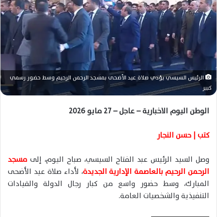
ر
ي
د
ا
إ
ل
ك
الرئيس السيسي يؤدي صلاة عيد الأضحى بمسجد الرحمن الرحيم وسط حضور رسمي
ت
كبير
ر
و
الوطن اليوم الاخبارية – عاجل – 27 مايو 2026
ن
ي
كتب | حسن النجار
ا
وصل السيد الرئيس
عبد الفتاح السيسي
، صباح اليوم، إلى
مسجد
الرحمن الرحيم بالعاصمة الإدارية الجديدة
، لأداء صلاة عيد الأضحى
المبارك، وسط حضور واسع من كبار رجال الدولة والقيادات
التنفيذية والشخصيات العامة.