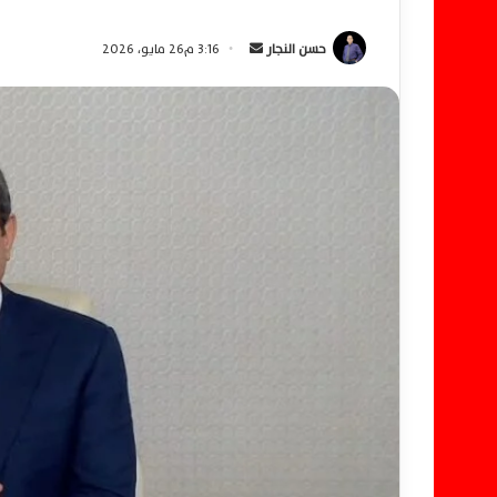
حسن النجار
أ
3:16 م26 مايو، 2026
ر
س
ل
ب
ر
ي
د
ا
إ
ل
ك
ت
ر
و
ن
ي