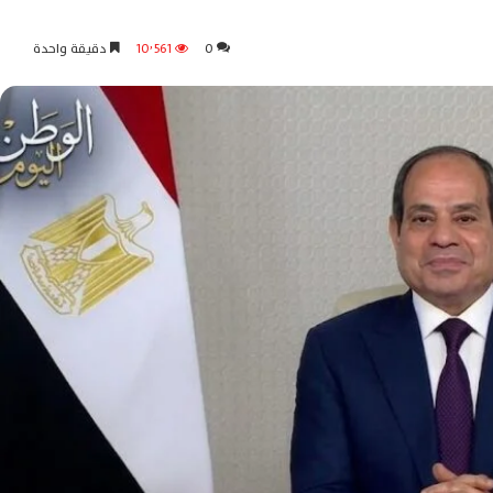
0
10٬561
دقيقة واحدة