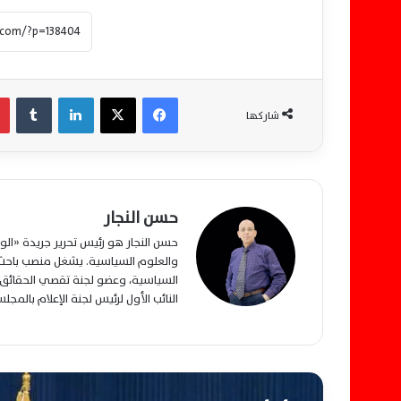
فيسبوك
‫X
لينكدإن
‏Tumblr
شاركها
حسن النجار
حسن النجار هو رئيس تحرير جريدة «ا
والعلوم السياسية. يشغل منصب باحث م
السياسية، وعضو لجنة تقصي الحقائق ب
النائب الأول لرئيس لجنة الإعلام بالمج