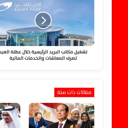
ش
غ
ي
ل
م
ك
ا
ت
ب
تشغيل مكاتب البريد الرئيسية خلال عطلة العيد
ا
لصرف المعاشات والخدمات المالية
ل
ب
ر
ي
د
مقالات ذات صلة
ا
ل
ر
ئ
ي
س