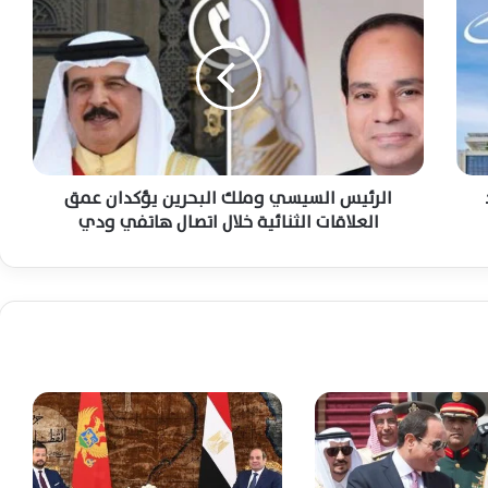
ل
ر
ئ
الرئيس السيسي يؤكد تضامن مصر مع تونس
ي
ويبحث مع قيس سعيد تطورات المنطقة
المشتركة
س
ا
ل
اعتبارًا من اليوم الثلاثاء.. قانون إعادة تنظيم
س
جهاز مستقبل مصر يدخل حيز التنفيذ رسميًا
ي
الرئيس السيسي وملك البحرين يؤكدان عمق
س
العلاقات الثنائية خلال اتصال هاتفي ودي
ي
السيسي يتابع رقمنة تراث ماسبيرو ويوجه
و
بتطوير الإعلام المصري وفق أحدث التقنيات
م
ل
ك
ا
السيسي يتابع خطط تطوير التعليم قبل
الجامعي والفني استعدادًا للعام الدراسي
ل
الجديد
ب
ح
ر
السيسي يصدق على تعديلات جديدة لتعزيز
ي
تمويل منظومة التأمين الصحي الشامل في