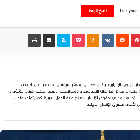
نسخ الرابط
الرئيس السيسي يؤكد تضامن مصر مع تونس
ويبحث مع قيس سعيد تطورات المنطقة
المشتركة
بينتيريست
‏Reddit
‏VKontakte
Odnoklassniki
‫Pocket
سكايب
مشاركة عبر البريد
طباعة
اعتبارًا من اليوم الثلاثاء.. قانون إعادة تنظيم
جهاز مستقبل مصر يدخل حيز التنفيذ رسميًا
السيسي يتابع رقمنة تراث ماسبيرو ويوجه
بتطوير الإعلام المصري وفق أحدث التقنيات
لوطن اليوم» الإخبارية، وكاتب صحفي ومفكر سياسي متخصص في الاقتصاد
شارك بمركز الدراسات السياسية والاستراتيجية، وعضو المكتب الفني للشؤون
التحالف المدني لحقوق الإنسان لدى جامعة الدول العربية. كما يتولى منصب
السيسي يتابع خطط تطوير التعليم قبل
لس الأعلى لحقوق الإنسان الدولية.
الجامعي والفني استعدادًا للعام الدراسي
الجديد
السيسي يصدق على تعديلات جديدة لتعزيز
تمويل منظومة التأمين الصحي الشامل في
مصر