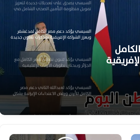
السيسي يؤكد دعم مصر الكامل لمدغشقر
ويعزز الشراكة الإفريقية بمذكرات تعاون جديدة
السيسي يؤكد لتبون تضامن مصر الكامل مع
الجزائر ويبحثان تطورات الأزمات الإقليمية
لكامل
إفريقية
السيسي يؤكد لعبدالله الثاني دعم مصر
الكامل للأردن ورفض الاعتداءات الإيرانية بشكل
من مصر
حاسم
 تطورات
السيسي ورئيس مدغشقر يوقعان خمس
مذكرات تفاهم لتعزيز التعاون الثنائي في
العلمين اليوم
السيسي يستقبل رئيس مدغشقر اليوم لبحث
تعزيز التعاون والقضايا الإقليمية المشتركة
ا