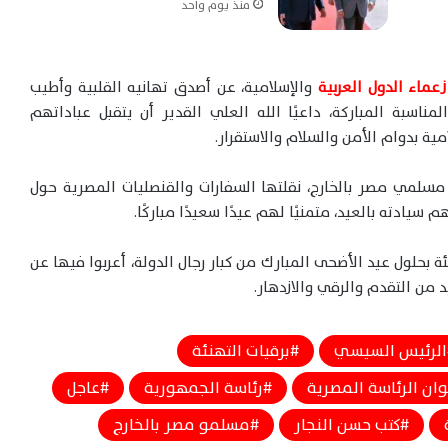
منذ يوم واحد
زعماء الدول العربية
والإسلامية، عن أصدق تهانيه القلبية وأطيب
اسبة المباركة، داعيًا الله العلي القدير أن يتقبل عباداتهم
ة بدوام الأمن والسلام والاستقرار.
مسلمي مصر بالخارج، نقلتها السفارات والقنصليات المصرية حول
سيادته بالعيد، متمنيًا لهم عيدًا سعيدًا مباركًا.
ة بحلول عيد الأضحى المبارك من كبار رجال الدولة، أعربوا فيها عن
من التقدم والرقي والازدهار.
الرئيس السيسي
برقيات التهنئة
وان الرئاسة المصرية
رئاسة الجمهورية
عاجل
السيسي يستقبل رئيس مدغشقر اليوم لبحث
كتب حسن النجار
مسلمو مصر بالخارج
تعزيز التعاون والقضايا الإقليمية المشتركة