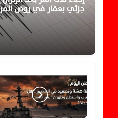
جزئي بعقار في روض الفر
بالقاهرة
ه
د
ن
ة
ه
ش
ة
و
ت