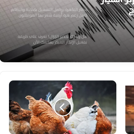
ج
مطار القاهرة يواصل التشغيل بكفاءة وانتظام
كامل رغم هزة أرضية شعر بها المواطنون
هل وصلك تحذير الزلزال؟ تعرف على طريقة
تفعيل الإنذار المبكر بهاتفك الآن
البحوث الفلكية تكشف تفاصيل هزة شرق
القاهرة وتؤكد عدم وقوع أي خسائر بشرية
ت
ر
بعد زلزال الفجر.. الصحة تُصدر إرشادات عاجلة
لحماية المواطنين والاستعداد لأي طوارئ
ا
صحية
ج
ع
أ
مدبولي يؤكد للمصريين بالخارج دورهم
س
المحوري في دعم الاقتصاد وتعزيز مسيرة
ع
التنمية الوطنية المستدامة
ا