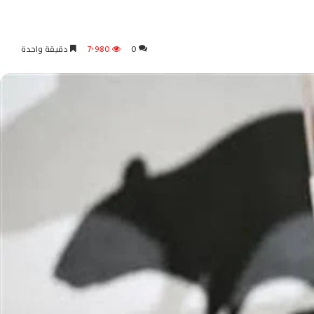
0
7٬980
دقيقة واحدة