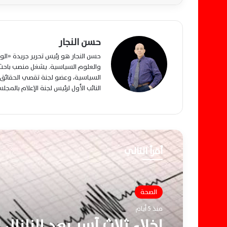
حسن النجار
حسن النجار هو رئيس تحرير جريدة «ا
والعلوم السياسية. يشغل منصب باحث م
السياسية، وعضو لجنة تقصي الحقائق ب
النائب الأول لرئيس لجنة الإعلام بالمج
أقرأ التالي
الصحة
منذ 5 أيام
إخلاء ثلاث أسر بعد الزلزال إ