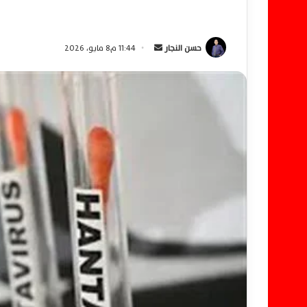
حسن النجار
أ
11:44 م8 مايو، 2026
ر
س
ل
ب
ر
ي
د
ا
إ
ل
ك
ت
ر
و
ن