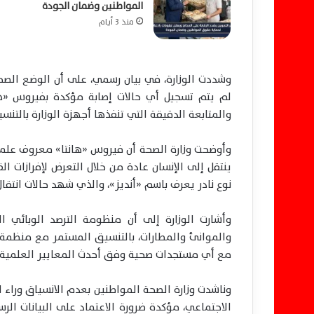
المواطنين وضمان الجودة
منذ 3 أيام
وشددت الوزارة، في بيان رسمي، على أن الوضع الص
لم يتم تسجيل أي حالات إصابة مؤكدة بفيروس «هانت
والمتابعة الدقيقة التي تنفذها أجهزة الوزارة بالتن
وأوضحت وزارة الصحة أن فيروس «هانتا» معروف علميً
ينتقل إلى الإنسان عادة من خلال التعرض لإفرازات الق
نوع نادر يعرف باسم «أنديز»، والذي شهد حالات انت
وأشارت الوزارة إلى أن منظومة الترصد الوبائي ا
والموانئ والمطارات، بالتنسيق المستمر مع منظمة 
مع أي مستجدات صحية وفق أحدث المعايير العلمية وا
وناشدت وزارة الصحة المواطنين بعدم الانسياق وراء ا
الاجتماعي، مؤكدة ضرورة الاعتماد على البيانات ال