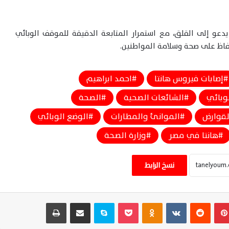
 يدعو إلى القلق، مع استمرار المتابعة الدقيقة للموقف الوبائي
لحفاظ على صحة وسلامة المواطنين.
إصابات فيروس هانتا
احمد ابراهيم
لوبائي
الشائعات الصحية
الصحة
لقوارض
الموانئ والمطارات
الوضع الوبائي
هانتا في مصر
وزارة الصحة
بعد زلزال الفجر.. الصحة تُصدر إرشادات عاجلة
لحماية المواطنين والاستعداد لأي طوارئ
نسخ الرابط
صحية
مدبولي يؤكد للمصريين بالخارج دورهم
بينتيريست
‏Reddit
‏VKontakte
Odnoklassniki
‫Pocket
سكايب
مشاركة عبر البريد
طباعة
المحوري في دعم الاقتصاد وتعزيز مسيرة
التنمية الوطنية المستدامة