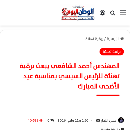
القائمة
بحث عن
تسجيل الدخول
الرئيسية
/
برقية تهنئة
برقية تهنئة
المهندس أحمد الشافعي يبعث برقية
تهنئة للرئيس السيسي بمناسبة عيد
الأضحى المبارك
حسن النجار
أ
2:50 م25 مايو، 2026
0
10٬528
ر
دقيقة واحدة