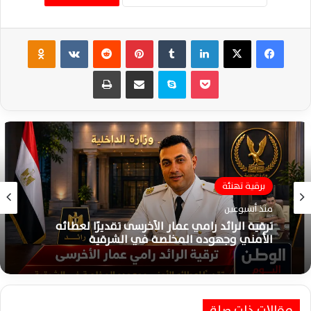
فيسبوك
‫X
لينكدإن
‏Tumblr
بينتيريست
‏Reddit
‏VKontakte
Odnoklassniki
‫Pocket
سكايب
مشاركة عبر البريد
طباعة
برقية تهنئة
منذ أسبوعين
ترقية الرائد رامي عمار الأخرسى تقديرًا لعطائه
الأمني وجهوده المخلصة في الشرقية
مقالات ذات صلة