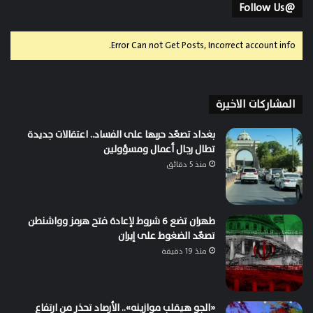
@Follow Us
Error Can not Get Posts, Incorrect account info.
المشاركات الاخيرة
بغداد تصعّد حربها على الفساد.. اعتقالات جديدة
تطال رجال أعمال ومسؤولين
منذ 5 دقائق
طهران تضع 6 شروط لإعادة فتح هرمز وواشنطن
تصعّد الضغوط على إيران
منذ 19 دقيقة
«الجو هيقلب موازينه».. الأرصاد تحذر من ارتفاع