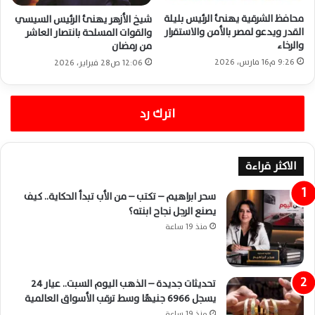
محافظ الشرقية يهنئ الرئيس بليلة
شيخ الأزهر يهنئ الرئيس السيسي
القدر ويدعو لمصر بالأمن والاستقرار
والقوات المسلحة بانتصار العاشر
والرخاء
من رمضان
9:26 م16 مارس، 2026
12:06 ص28 فبراير، 2026
اترك رد
الاكثر قراءة
سحر ابراهيم – تكتب – من الأب تبدأ الحكاية.. كيف
يصنع الرجل نجاح ابنته؟
منذ 19 ساعة
تحديثات جديدة – الذهب اليوم السبت.. عيار 24
يسجل 6966 جنيهًا وسط ترقب الأسواق العالمية
منذ 19 ساعة