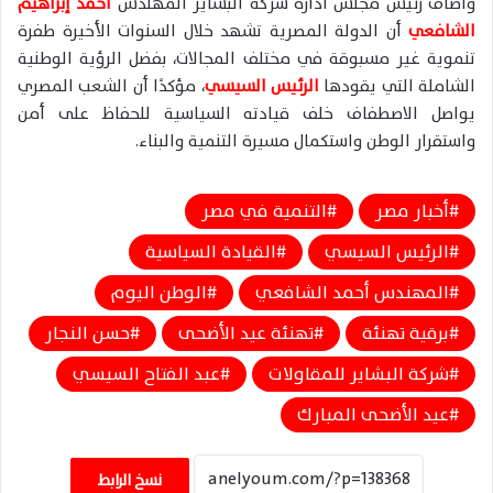
وأضاف رئيس مجلس ادارة شركة البشاير المهندس
أحمد إبراهيم
الشافعي
أن الدولة المصرية تشهد خلال السنوات الأخيرة طفرة
تنموية غير مسبوقة في مختلف المجالات، بفضل الرؤية الوطنية
الشاملة التي يقودها
الرئيس السيسي
، مؤكدًا أن الشعب المصري
يواصل الاصطفاف خلف قيادته السياسية للحفاظ على أمن
واستقرار الوطن واستكمال مسيرة التنمية والبناء.
أخبار مصر
التنمية في مصر
الرئيس السيسي
القيادة السياسية
المهندس أحمد الشافعي
الوطن اليوم
برقية تهنئة
تهنئة عيد الأضحى
حسن النجار
شركة البشاير للمقاولات
عبد الفتاح السيسي
عيد الأضحى المبارك
نسخ الرابط