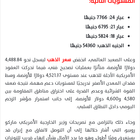
المستويات التالية:
عيار 24: 7766 جنيهًا
عيار 21: 6795 جنيهًا
عيار 18: 5824 جنيهًا
الجنيه الذهب: 54360 جنيهًا
وعلى الصعيد العالمي، انخفض
سعر الذهب
ليسجل نحو 4,488.84
دولارًا للأونصة، متأثرًا بعمليات تصحيح فني، فيما تحركت العقود
الأمريكية الآجلة للذهب عند مستوى 4,521.37 دولارًا للأونصة، وسط
فقدان المعدن الأصفر تدريجيًا لمستويات دعم مهمة، نتيجة ضعف
القوة الشرائية وعدم القدرة على اختراق مناطق المقاومة بين
4,580 و4,600 دولار للأونصة، إلى جانب استمرار مؤشر الزخم
اليومي داخل النطاق السلبي.
وجاء ذلك بالتزامن مع تصريحات وزير الخارجية الأمريكي ماركو
روبيو، التي أشار خلالها إلى أن التوصل لاتفاق مع إيران قد
يستغرق وقتًا أطول، وهو ما بدد الآمال بشأن إنهاء قريب للتوترات