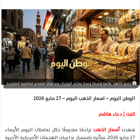
ر
س
ل
ب
ر
ي
د
ا
إ
ل
ك
تراجع الذهب عالميًا ومحليًا وسط تصاعد التوترات ومخاوف التضخم العالمية المتزايدة
ت
ر
الوطن اليوم – اسعار الذهب اليوم – 27 مايو 2026
و
ن
كتبت | دعاء هاشم
ي
ا
شهدت
أسعار الذهب
تراجعًا ملحوظًا خلال تعاملات اليوم الأربعاء
27 مايو 2026، متأثرة باستمرار تداعيات الهجمات الأمريكية الأخيرة