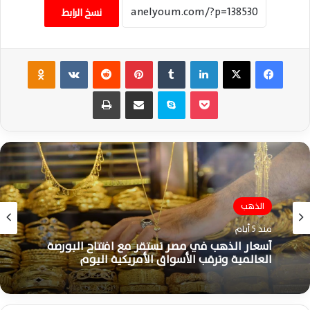
نسخ الرابط
فيسبوك
‫X
لينكدإن
‏Tumblr
بينتيريست
‏Reddit
‏VKontakte
Odnoklassniki
‫Pocket
سكايب
مشاركة عبر البريد
طباعة
الذهب
منذ 5 أيام
أسعار الذهب في مصر تستقر مع افتتاح البورصة
العالمية وترقب الأسواق الأمريكية اليوم