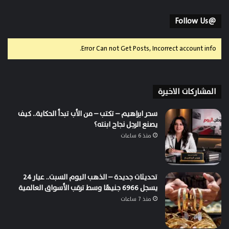
@Follow Us
Error Can not Get Posts, Incorrect account info.
المشاركات الاخيرة
سحر ابراهيم – تكتب – من الأب تبدأ الحكاية.. كيف
يصنع الرجل نجاح ابنته؟
منذ 6 ساعات
تحديثات جديدة – الذهب اليوم السبت.. عيار 24
يسجل 6966 جنيهًا وسط ترقب الأسواق العالمية
منذ 7 ساعات