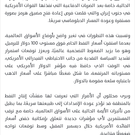
الحالية، خاصة بعد الضربات الدفاعية التي نفذتها القوات الأمريكية
في جنوب إيران، والتي قلصت فرص إعادة فتح مضيق هرمز بصورة
مستقرة وعودة المسار الدبلوماسي سريعًا.
وتسببت هذه التطورات في تغير واضح بأوضاع الأسواق العالمية،
بعدما استقرت أسعار النفط الخام فوق مستوى 100 دولار للبرميل،
وهو ما يزيد الضغوط التضخمية عالميًا، ويعزز توقعات استمرار
تشديد السياسة النقدية من جانب الاحتياطي الفيدرالي الأمريكي،
في الوقت الذي حافظ فيه مؤشر الدولار الأمريكي على
مستوياته المرتفعة، ما شكل ضغطًا مباشرًا على أسعار الذهب
باعتباره سلعة مقومة بالدولار.
ويرى محللون أن الأضرار التي تعرضت لها منشآت إنتاج النفط
بالمنطقة قد تؤخر عودة الإمدادات إلى طبيعتها سريعًا، بما يطيل
من تأثيرات الأزمة الحالية على الأسواق العالمية، خاصة مع ترقب
المستثمرين لأي مؤشرات جديدة تتعلق بإمكانية خفض أسعار
الفائدة الأمريكية خلال ديسمبر المقبل، وسط توقعات تواجه
ضغوطًا متزايدة.