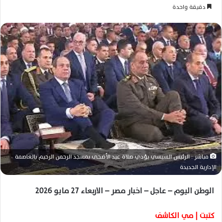
ر
دقيقة واحدة
س
ل
ب
ر
ي
د
ا
إ
ل
ك
ت
ر
مباشر : الرئيس السيسي يؤدي صلاة عيد الأضحى بمسجد الرحمن الرحيم بالعاصمة
و
الإدارية الجديدة
ن
ي
الوطن اليوم – عاجل – اخبار مصر – الاربعاء 27 مايو 2026
ا
كتبت | مي الكاشف