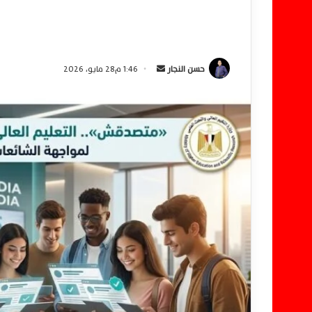
حسن النجار
أ
1:46 م28 مايو، 2026
ر
س
ل
ب
ر
ي
د
ا
إ
ل
ك
ت
ر
و