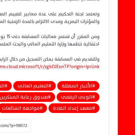
وتعتمد لجنة التحكيم على عدة معايير لتقييم المشا
والمؤثرات البصرية، ومدى الالتزام بالمدة الزمنية الم
ومن ال
احتفالية تنظمها وزارة التعليم العالي والبحث العل
وللتقديم في المسابقة يمكن التسجيل من خلال الرابط
rms.cloud.microsoft/r/sgbDJExnTP?origin=lprLink
الأخبار المضللة
التعليم العالي
الت
الوعي الرقمي
صندوق رعاية المبتكرين
معهد إعداد القادة
مواجهة الشائعات