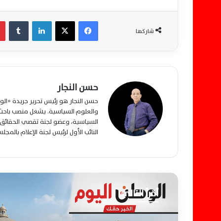
فيسبوك
‫X
لينكدإن
‏Tumblr
شاركها
حسن النجار
حسن النجار هو رئيس تحرير جريدة «ا
والعلوم السياسية. يشغل منصب باحث م
السياسية، وعضو لجنة تقصي الحقائق ب
النائب الأول لرئيس لجنة الإعلام بالمج
أقرأ التالي