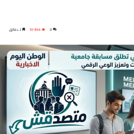
0
10٬866
2 دقائق