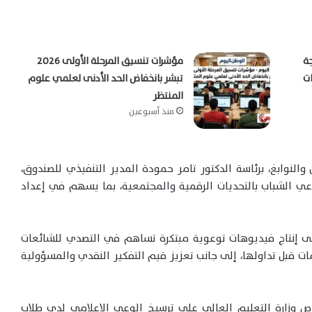
جة
مؤشرات تنسيق المرحلة الأولى 2026
تبشر بانخفاض الحد الأدنى لعلمي علوم
المنتظر
منذ أسبوعين
والنوابغ، برئاسة الدكتور تامر حمودة المدير التنفيذي للصندوق،
وعي الشباب بالتحديات الرقمية والمجتمعية، بما يسهم في إعداد
إنتاج فيديوهات توعوية مبتكرة تساهم في التصدي للشائعات
ت قبل تداولها، إلى جانب تعزيز قيم التفكير النقدي والمسؤولية
رص وزارة التعليم العالي على ترسيخ الوعي الإعلامي لدى طلاب