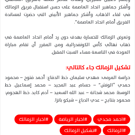
وأشكر جماهير اتحاد العاصمة على حسن استقبال فريق الزمالك
في لقاء الذهاب، وأشكر جماهير الأبيض التي حضرت لمساندة
الفريق أمام اتحاد العاصمة”.
وتعرض الزمالك للخسارة بهدف دون رد أمام اتحاد العاصمة في
ذهاب نهائي كأس الكونفدرالية، ومن المقرر أن تقام مباراة
العودة في التاسعة مساء السبت المقبل.
تشكيل الزمالك جاء كالتالي:
حراسة المرمى: مهدي سليمان. خط الدفاع: أحمد فتوح – محمود
حمدي “الونش” – حسام عبد المجيد – محمد إسماعيل. خط
الوسط: محمد شحاتة – عبد الله السعيد – آدم كايد. خط الهجوم:
محمود بنتايج – عدي الدباغ – شيكو بانزا.
احمد مجدي
اخبار الرياضة
اخبار الزمالك
الزمالك
تشكيل الزمالك