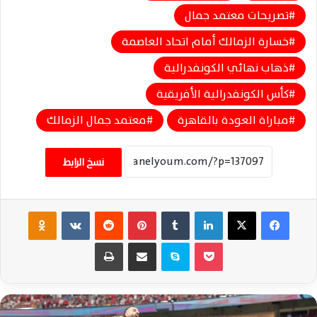
تصريحات معتمد جمال
خسارة الزمالك أمام اتحاد العاصمة
ذهاب نهائي الكونفدرالية
كأس الكونفدرالية الأفريقية
مباراة العودة بالقاهرة
معتمد جمال الزمالك
نسخ الرابط
فيسبوك
‫X
لينكدإن
‏Tumblr
بينتيريست
‏Reddit
‏VKontakte
Odnoklassniki
‫Pocket
سكايب
مشاركة عبر البريد
طباعة