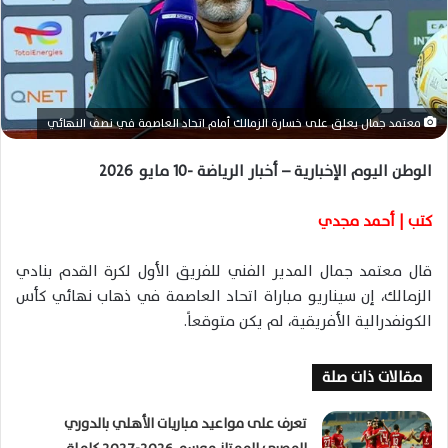
ا
إ
ل
ك
ت
معتمد جمال يعلق على خسارة الزمالك أمام اتحاد العاصمة في نصف النهائي
ر
و
الوطن اليوم الإخبارية – أخبار الرياضة -10 مايو 2026
ن
ي
كتب | أحمد مجدي
ا
قال معتمد جمال المدير الفني للفريق الأول لكرة القدم بنادي
الزمالك، إن سيناريو مباراة اتحاد العاصمة في ذهاب نهائي كأس
الكونفدرالية الأفريقية، لم يكن متوقعاً.
مقالات ذات صلة
تعرف على مواعيد مباريات الأهلي بالدوري