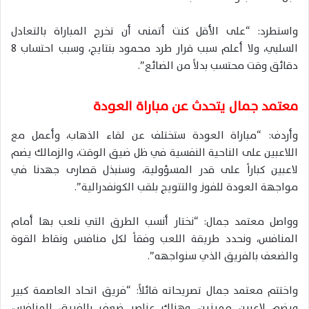
واستطرد: “على الأقل كنت أتمنى أن تخرج المباراة بالتعادل
السلبي، ولا أعلم سبب قرار طرد محمود بنتايج، وسبب احتساب 8
دقائق وقت محتسب بدلاً من الضائع”.
معتمد جمال يتحدث عن مباراة العودة
وأردف: “مباراة العودة ستختلف عن لقاء الذهاب، وأعمل مع
اللاعبين على الناحية النفسية في ظل ضيق الوقت، والزمالك يضم
لاعبين كباراً على قدر المسؤولية، وسنبذل قصارى جهدنا في
مواجهة العودة للفوز والتتويج بلقب الكونفدرالية”.
وواصل معتمد جمال: “نختار أنسب الطرق التي نلعب بها أمام
المنافس، ونحدد طريقة اللعب وفقاً لكل منافس ونقاط القوة
والضعف بالفريق الذي سنواجهه”.
واختتم معتمد جمال تصريحاته قائلاً: “فريق اتحاد العاصمة كبير
ويضم لاعبين مميزين، وهناك عناصر ضعف بالفريق المنافس،