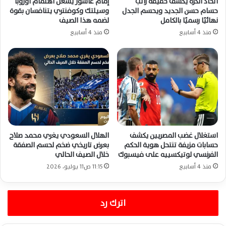
اتحاد الكرة يكشف حقيقة راتب
إمام عاشور يشعل اهتمام أوروبا
حسام حسن الجديد ويحسم الجدل
وسيلتك وكوفنتري يتنافسان بقوة
نهائيًا رسميًا بالكامل
لضمه هذا الصيف
منذ 4 أسابيع
منذ 4 أسابيع
استغلال غضب المصريين يكشف
الهلال السعودي يغري محمد صلاح
حسابات مزيفة تنتحل هوية الحكم
بعرض تاريخي ضخم لحسم الصفقة
الفرنسي لوتيكسييه على فيسبوك
خلال الصيف الحالي
منذ 4 أسابيع
11:15 ص11 يوليو، 2026
اترك رد