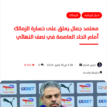
اخبار الرياضة
الزمالك
معتمد جمال يعلق على خسارة الزمالك
أمام اتحاد العاصمة في نصف النهائي
حسن النجار
أ
5:38 ص10 مايو، 2026
0
8٬416
ر
دقيقة واحدة
س
ل
ب
ر
ي
د