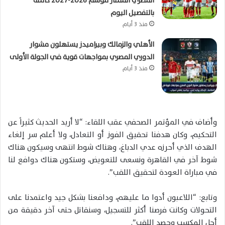
المصري الممتاز موسم 2026-2027 كاملة
بالتفصيل اليوم
منذ 3 أيام
الأهلي والزمالك وبيراميدز يستهلون مشوار
الدوري المصري بمواجهات قوية في الجولة الأولى
منذ 3 أيام
وأضاف في المؤتمر الصحفي عقب اللقاء: “لا أريد الحديث كثيراً عن
التحكيم، وكان هدفنا تحقيق الفوز أو التعادل، ولا أعلم سر إلغاء
الهدف الذي أحرزه عدي الدباغ، وهناك شوط انتهى وسيكون هناك
شوط آخر في القاهرة ونسعى للتعويض، وستكون هناك دوافع لنا
في مباراة العودة لتحقيق اللقب”.
وتابع: “اللاعبون أدوا ما عليهم، ودافعنا بشكل جيد واعتمدنا على
التحولات وكانت فرصنا أكثر للتسجيل، وسنقاتل حتى آخر دقيقة من
أجل المكسب وحصد اللقب”.