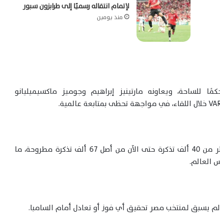
لإتمام انتقاله رسميًا إلى طرابزون سبور
منذ يومين
كمًا للساحة، ويعاونه مارتينيز إبراهيم وجوميز ماكسيميليانو
تشهد المباراة إقبالًا جماهيريًا كبيرًا، حيث تم بيع أكثر من 40 ألف تذكرة حتى الآن من أصل 67 ألف تذكرة مطروحة، ما
 العالم.
ذ لم يسبق لـمنتخب مصر تحقيق أي فوز أو تعادل أمام السامبا.