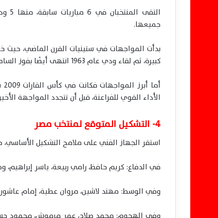
التقى
جميعها.
كبيرة، ثم لقاء ودي عام 1963 انتهى أيضًا بفوز السامبا بهدف دون رد.
الأداء القوي للفراعنة، قبل أن تتجدد المواجهة الأخيرة عام 2011 وتنتهي بفوز الب
4- التشكيل المتوقع لمنتخب مصر
استقر الجهاز الفني على ملامح التشكيل الأساسي، 
في الدفاع: كريم حافظ، رامي ربيعة، ياسر إبراهيم، 
وفي الوسط: مهند لاشين، مروان عطية، إمام عاشور.
وفي الهجوم: محمد صلاح، عمر مرموش، محمود حسن