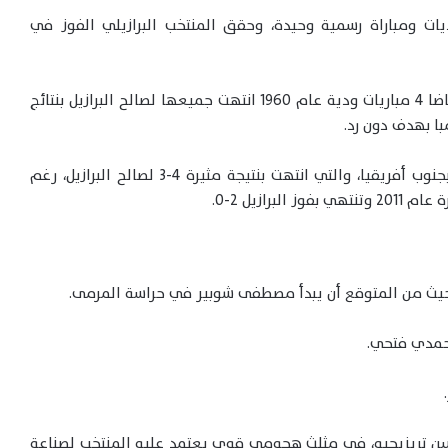
 المنتخبان في 6 مباريات سابقة، منها 5 وديات ومباراة رسمية وحيدة، وحقق المنتخب البرازيلي الفوز في
بدأت المواجهات في ستينيات القرن الماضي، حيث خاضا 4 مباريات ودية عام 1960 انتهت جميعها لصالح البرازيل بنتائج
أما أبرز المواجهات فكانت في كأس القارات 2009 بجنوب أفريقيا، والتي انتهت بنتيجة مثيرة 4-3 لصالح البرازيل، رغم
رازيل 2-0.
حيث من المتوقع أن يبدأ مصطفى شوبير في حراسة المرمى.
وحمدي فتحي.
 تريزيجيه، في مثلث هجومي قوي يعتمد عليه المنتخب لصناعة