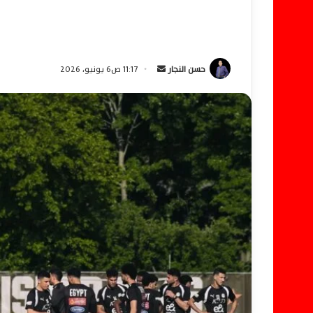
حسن النجار
أ
11:17 ص6 يونيو، 2026
ر
س
ل
ب
ر
ي
د
ا
إ
ل
ك
ت
ر
و