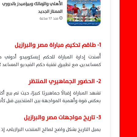
الأهلي والزمالك وبيراميدز بالدوري
الممتاز الجديد
منذ 17 ساعة
1- طاقم تحكيم مباراة مصر والبرازيل
أُسندت إدارة المباراة للحكم إيسكوبيدو أدوني ح
كمساعدين، مع تطبيق تقنية حكم الفيديو المساعد VAR خلال اللقاء، في مواجهة تحظى بمتابعة عالمية.
2- الحضور الجماهيري المنتظر
يعكس قوة وأهمية المواجهة بين المنتخبين قبل كأس
3- تاريخ مواجهات مصر والبرازيل
يميل التاريخ بشكل واضح لصالح المنتخب البرازيلي، إ