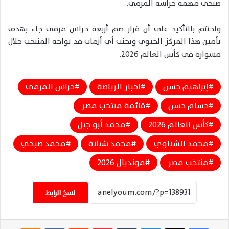
صبحي مهمة حراسة المرمى.
واختتم بالتأكيد على أن قرار ضم أربعة حراس مرمى جاء بهدف
تأمين هذا المركز الحيوي وتجنب أي أزمات قد تواجه المنتخب خلال
مشواره في كأس العالم 2026.
إبراهيم حسن
اخبار الرياضة
حراس المرمى
حسام حسن
قائمة منتخب مصر
كأس العالم 2026
محمد أبو جبل
محمد الشناوي
محمد شبانة
محمد صبحي
منتخب مصر
مونديال 2026
نسخ الرابط
فيسبوك
‫X
لينكدإن
‏Tumblr
بينتيريست
‏Reddit
‏VKontakte
Odnoklassniki