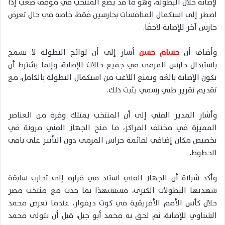
لإصابة خلال البطولة، وهو ما قد يضع المنتخب في موقف صعب إذا
اضطر إلى استكمال المنافسات بحارسين فقط، خاصة في حال تعرض
حارس آخر للإصابة لاحقًا.
وأضاف أن
حسام حسن
أشار إلى أن لوائح البطولة لا تسمح
باستبدال حارس المرمى في جميع حالات الإصابة، وإنما يشترط أن
تكون الإصابة بالغة وتمنع اللاعب من استكمال البطولة بالكامل، مع
تقديم تقرير طبي رسمي يثبت ذلك.
وأشار المدير الفني إلى أن المنتخب يمتلك وفرة من العناصر
المميزة في مختلف المراكز، ما منح الجهاز الفني مرونة في
تخصيص مكان إضافي لقائمة حراس المرمى دون التأثير على باقي
الخطوط.
وأكد شبانة أن الجهاز الفني استند في قراره إلى تجارب سابقة
شهدتها البطولات الكبرى، مستشهدًا بما حدث مع منتخب مصر
خلال كأس الأمم الأفريقية في كوت ديفوار، عندما تعرض محمد
الشناوي للإصابة، ثم لحق به محمد أبو جبل، قبل أن يتولى محمد