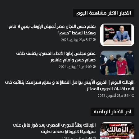
الاخبار الاكثر مشاهدة اليوم
بقلم حسن النجار: مصر تُجهِض الإرهاب بعينٍ لا تنام
وهكذا تسقط “حسم”
5:57 م21 يوليو، 2025
عضو مجلس إدارة الاتحاد المصري يكشف خلاف
حسام حسن وامام عاشور
5:09 ص12 يونيو، 2024
الزمالك اليوم | الفريق الأبيض يواصل انتصاراته و يهزم سيراميكا بثنائية فى
ثانى لقاءات الدوري الممتاز
8:34 م23 أكتوبر، 2022
اخر الاخبار الرياضية
الزمالك بطلاً للدوري المصري بعد فوز قاتل على
سيراميكا كليوباترا بهدف نظيف
6:44 م21 مايو، 2026