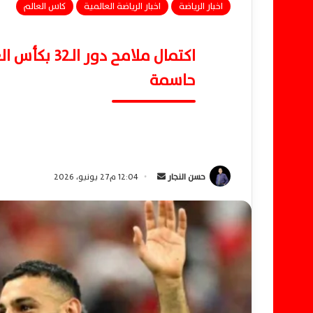
اخبار الرياضة
اخبار الرياضة العالمية
كاس العالم
اكتمال ملامح
حاسمة
حسن النجار
أ
12:04 م27 يونيو، 2026
ر
س
ل
ب
ر
ي
د
ا