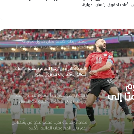
لس الأعلى لحقوق الإنسان الدولية.
عموتة يحسم مصير ثلاثي دفاع الأهلي
ويواصل تجهيز الفريق بقوة للموسم الجديد
رسميًا رابطة الأندية تعلن جدول مباريات
الأهلي والزمالك وبيراميدز بالدوري الممتاز
الجديد
محمد صلاح يصل تركيا اليوم تمهيدًا لإتمام
انتقاله رسميًا إلى طرابزون سبور
وم
يًا إلى
كتيبة حسام حسن تبدأ مشوار تصفيات أمم
أفريقيا 2027 بطموحات كبيرة نحو التأهل
مفاجآت جديدة تقرب محمد صلاح من بشكتاش
رغم تعثر المفاوضات المالية الأخيرة