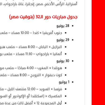
أستراليا، الرأس الأخضر، مصر، إنجلترا، غانا، باراجواي، الب
جدول مباريات دور الـ32 (بتوقيت مصر)
28 يونيو
جنوب أفريقيا × كندا – 10:00 مساءً – ملعب لوس أنجلوس.
29 يونيو
البرازيل × اليابان – 8:00 مساءً – ملعب هيوستن.
ألمانيا × باراجواي – 11:30 مساءً – ملعب بوسطن.
30 يونيو
هولندا × المغرب – 4:00 صباحًا – ملعب مونتيري.
كوت ديفوار × النرويج – 8:00 مساءً – ملعب دالاس.
1 يوليو
فرنسا × السويد – 12:00 منتصف الليل – ملعب نيوجيرسي.
المكسيك × (اسكتلندا أو الإكوادور أو السويد أو السنغال) – 4:00 
أول المجموعة 12 × أفضل ثالث من عدة مجموعات – 7:00 مساءً – ملعب أتلانتا.