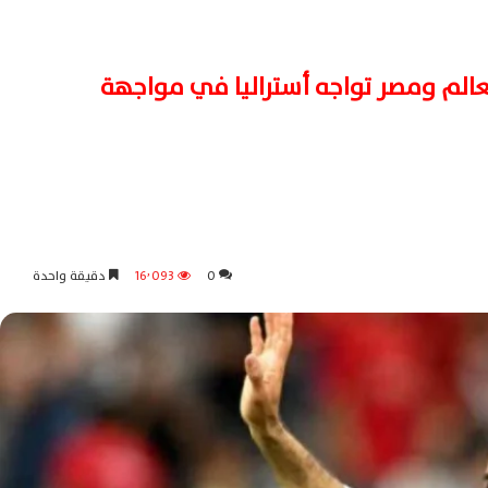
 دور الـ32 بكأس العالم ومصر تواجه أستراليا في مواجهة
0
16٬093
دقيقة واحدة