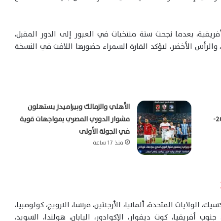
أفريقية، بعدما نجحت ستة منتخبات في العبور إلى الدور المقبل،
 والرأس الأخضر، لتؤكد القارة السمراء حضورها اللافت في النسخة
الأهلي والزمالك وبيراميدز يستهلون
بالدوري المصري الممتاز موسم 2026-
مشوار الدوري المصري بمواجهات قوية
في الجولة الأولى
منذ 17 ساعة
ك، الولايات المتحدة، ألمانيا، الأرجنتين، فرنسا، النرويج، كولومبيا،
جنوب أفريقيا، كوت ديفوار، الإكوادور، اليابان، هولندا، السويد،