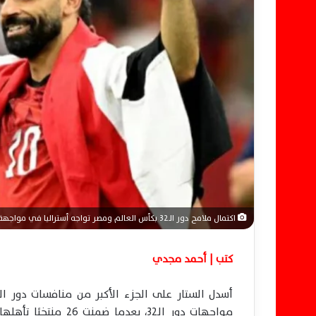
إ
ل
ك
ت
ر
و
ن
ي
ا
اكتمال ملامح دور الـ32 بكأس العالم ومصر تواجه أستراليا في مواجهة حاسمة
كتب | أحمد مجدي
أسدل الستار على الجزء الأكبر من منافسات دور 
مواجهات دور الـ32، ب