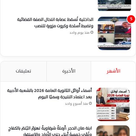
الداخلية تُسقط عصابة انتحال الصفة القضائية
وتضبط أسلحة وكروت مزورة للنصب
منذ يوم واحد
الأشهر
الأخيرة
تعليقات
أسماء أوائل الثانوية العامة 2026 بالشعبة الأدبية
بعد اعتماد النتيجة رسميًا اليوم
منذ أسبوع واحد
ابنة صان الحجر :أرملةٌ شرقاويةٌ تهزمُ اليُتمَ بالكفاحِ
وتُربِّي خمسةَ أبناءٍ حتى الزَّواجِ والاستقرار