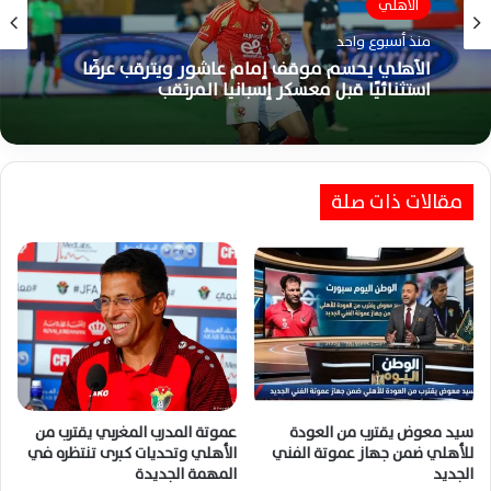
الاهلي
منذ أسبوع واحد
الأهلي يحسم موقف إمام عاشور ويترقب عرضًا
استثنائيًا قبل معسكر إسبانيا المرتقب
مقالات ذات صلة
سيد معوض يقترب من العودة
عموتة المدرب المغربي يقترب من
للأهلي ضمن جهاز عموتة الفني
الأهلي وتحديات كبرى تنتظره في
الجديد
المهمة الجديدة