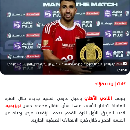
ر
ي
د
ا
إ
ل
ك
ت
ر
و
الأهلي ينتظر عروضًا خليجية جديدة لحسم مستقبل تريزيجيه خلال الميركاتو الصيفي
الحالي
ن
ي
كتبت | زينب فؤاد
ا
يترقب
النادي الأهلي
وصول عروض رسمية جديدة خلال الفترة
المقبلة لاختيار الأنسب منها بشأن انتقال محمود حسن
تريزيجيه
،
لاعب الفريق الأول لكرة القدم، بعدما ارتفعت فرص رحيله عن
القلعة الحمراء خلال فترة الانتقالات الصيفية الجارية.