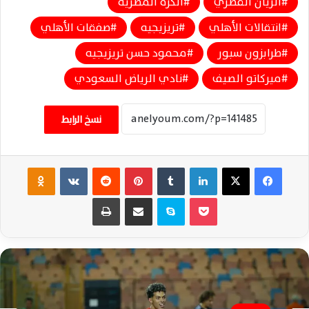
الريان القطري
الكرة المصرية
انتقالات الأهلي
تريزيجيه
صفقات الأهلي
طرابزون سبور
محمود حسن تريزيجيه
ميركاتو الصيف
نادي الرياض السعودي
نسخ الرابط
فيسبوك
‫X
لينكدإن
‏Tumblr
بينتيريست
‏Reddit
‏VKontakte
Odnoklassniki
‫Pocket
سكايب
مشاركة عبر البريد
طباعة