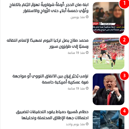
ابنة صان الحجر :أرملةٌ شرقاويةٌ تهزمُ اليُتمَ بالكفاحِ
وتُربِّي خمسةَ أبناءٍ حتى الزَّواجِ والاستقرار
منذ يومين
محمد صلاح يصل تركيا اليوم تمهيدًا لإتمام انتقاله
رسميًا إلى طرابزون سبور
منذ 19 ساعة
ترامب يُخيّر إيران بين الاتفاق النووي أو مواجهة
ضربة عسكرية أمريكية حاسمة
منذ 19 ساعة
حطام مُسيرة دمياط يقود التحقيقات لتضييق
احتمالات جهة الإطلاق المحتملة وتحليلها
منذ يوم واحد