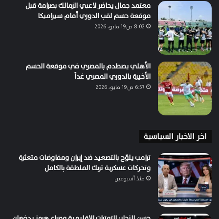
معتمد جمال يحاضر لاعبي الزمالك بصرامة قبل
موقعة حسم لقب الدوري أمام سيراميكا
8:02 ص19 مايو، 2026
الأهلي يصطدم بالمصري في موقعة الحسم
الأخيرة بالدوري المصري غداً
6:57 ص19 مايو، 2026
اخر الاخبار السياسية
ترامب يلوّح بالتصعيد ضد إيران ومفاوضات متعثرة
وتحركات عسكرية تربك المنطقة بالكامل
منذ أسبوعين
حسن النجار: التوترات الإقليمية وصراع هرمز يدفعان