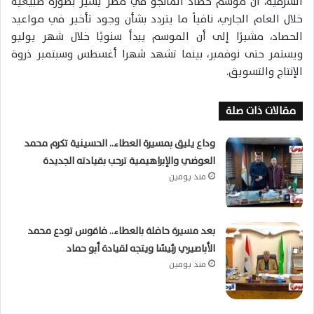
الشرقية، أن موسم حصاد المانجو في مصر يسير بصورة طبيعية
خلال العام الجاري، نافياً ما يتردد بشأن وجود تأخير في مواعيد
الحصاد، مشيرًا إلى أن الموسم يبدأ سنويًا خلال شهر يوليو
ويستمر حتى نوفمبر، بينما تشهد شهرا أغسطس وسبتمبر ذروة
الإنتاج والتسويق.
مقالات ذات صلة
وداع يليق بمسيرة العطاء.. الحسينية تكرم محمد
العوضي والإبراهيمية ترحب بقيادته الجديدة
منذ يومين
بعد مسيرة حافلة بالعطاء.. فاقوس تودع محمد
الأباصيري رئيسًا ويتجه لقيادة أبو حماد
منذ يومين