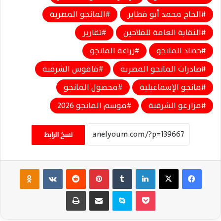
الحاج محمد أبو فطاير
المانجو المصرية
النقابة العامة للفلاحين
تقارير
حصاد المانجو
زراعة المانجو
صادرات المانجو المصرية
فاقوس الشرقية
مانجو الإسماعيلية
محصول المانجو
مزارعو الشرقية
موسم المانجو 2026
نسخ الرابط
فيسبوك
‫X
لينكدإن
‏Tumblr
بينتيريست
‏Reddit
‏VKontakte
Odnoklassniki
‫Pocket
سكايب
مشاركة عبر البريد
طباعة