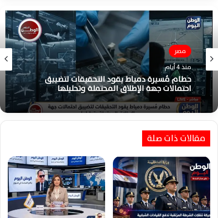
تقارير
مصر
منذ 4 أيام
منذ 4 أيام
ابنة صان الحجر :أرملةٌ شرقاويةٌ تهزمُ اليُتمَ بالكفاحِ
وتُربِّي خمسةَ أبناءٍ حتى الزَّواجِ والاستقرار
حطام مُسيرة دمياط يقود التحقيقات لتضييق
احتمالات جهة الإطلاق المحتملة وتحليلها
مقالات ذات صلة