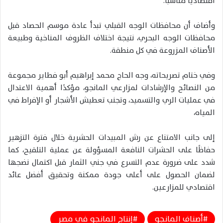
اقتصاديًا مناسبًا.
وأضاف أن محافظات الوجه القبلي تبدأ عادة موسم الحصاد قبل
محافظات الوجه البحري، نتيجة اختلاف الظروف المناخية وطبيعة
الأصناف المزروعة في كل منطقة.
وفي ختام تصريحاته، وجه الحاج محمد إبراهيم أبو فطاير مجموعة
من النصائح والإرشادات لمزارعي المانجو، مؤكدًا أهمية الاعتدال
في عمليات الري والتسميد، وتجنب تعطيش الأشجار أو الإفراط في
المياه،
إلى جانب الامتناع عن رش المبيدات الحشرية خلال فترة التزهير
حفاظًا على الحشرات النافعة المسؤولة عن عملية التلقيح، كما
شدد على ضرورة عدم التسرع في جني الثمار قبل اكتمال نضجها
لضمان الحصول على أعلى جودة ممكنة وتحقيق أفضل عائد
اقتصادي للمزارعين.
أصناف المانجو
إنتاج المانجو في مصر