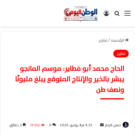
القائمة
بحث عن
تسجيل الدخول
الرئيسية
/
تقارير
تقارير
الحاج محمد أبو فطاير: موسم المانجو
يبشر بالخير والإنتاج المتوقع يبلغ مليونًا
ونصف طن
حسن النجار
أ
4:25 م8 يونيو، 2026
0
13٬652
2 دقائق
ر