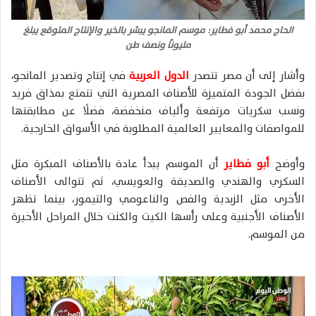
الحاج محمد أبو فطاير: موسم المانجو يبشر بالخير والإنتاج المتوقع يبلغ
مليونًا ونصف طن
وأشار إلى أن مصر تتصدر
الدول العربية
في إنتاج وتصدير المانجو،
بفضل الجودة المتميزة للأصناف المصرية التي تتمتع بمذاق فريد
ونسب سكريات مرتفعة وألياف منخفضة، فضلًا عن مطابقتها
للمواصفات والمعايير العالمية المطلوبة في الأسواق الخارجية.
وأوضح
أبو فطاير
أن الموسم يبدأ عادة بالأصناف المبكرة مثل
السكري والهندي والصديقة والعويسي، ثم تتوالى الأصناف
الأخرى مثل الزبدية والفص والناعومي والتيمور، بينما تظهر
الأصناف الأجنبية وعلى رأسها الكيت والكنت خلال المراحل الأخيرة
من الموسم.