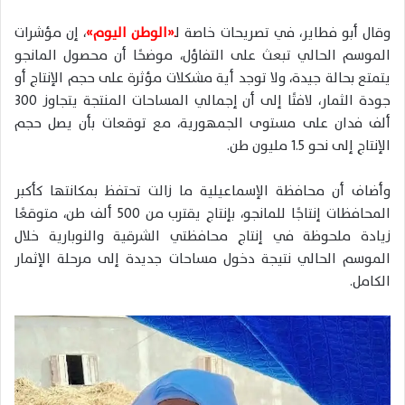
وقال أبو فطاير، في تصريحات خاصة ل
ـ«الوطن اليوم»
، إن مؤشرات
الموسم الحالي تبعث على التفاؤل، موضحًا أن محصول المانجو
يتمتع بحالة جيدة، ولا توجد أية مشكلات مؤثرة على حجم الإنتاج أو
جودة الثمار، لافتًا إلى أن إجمالي المساحات المنتجة يتجاوز 300
ألف فدان على مستوى الجمهورية، مع توقعات بأن يصل حجم
الإنتاج إلى نحو 1.5 مليون طن.
وأضاف أن محافظة الإسماعيلية ما زالت تحتفظ بمكانتها كأكبر
المحافظات إنتاجًا للمانجو، بإنتاج يقترب من 500 ألف طن، متوقعًا
زيادة ملحوظة في إنتاج محافظتي الشرقية والنوبارية خلال
الموسم الحالي نتيجة دخول مساحات جديدة إلى مرحلة الإثمار
الكامل.