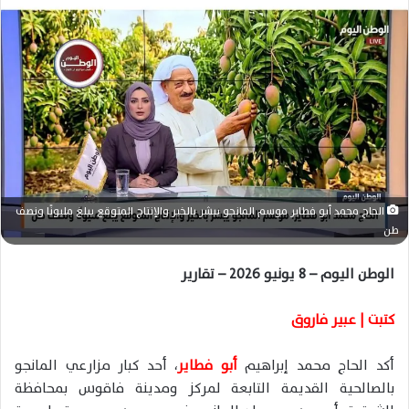
س
ل
ب
ر
ي
د
ا
إ
ل
الحاج محمد أبو فطاير موسم المانجو يبشر بالخير والإنتاج المتوقع يبلغ مليونًا ونصف
ك
طن
ت
ر
الوطن اليوم – 8 يونيو 2026 – تقارير
و
ن
كتبت | عبير فاروق
ي
ا
أكد الحاج محمد إبراهيم
أبو فطاير
، أحد كبار مزارعي المانجو
بالصالحية القديمة التابعة لمركز ومدينة فاقوس بمحافظة