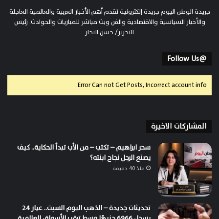
جريدة الوطن اليوم جريدة إلكترونية تقدم أهم الأخبار العربية والعالمية العاجلة
والأخبار السياسية والاقتصادية والفن وبث مباشر للمباريات والحوادث. رئيس
التحرير/ حسن النجار
@Follow Us
Error Can not Get Posts, Incorrect account info.
المشاركات الاخيرة
سحر ابراهيم – تكتب – من الأب تبدأ الحكاية.. كيف
يصنع الرجل نجاح ابنته؟
منذ 40 دقيقة
تحديثات جديدة – الذهب اليوم السبت.. عيار 24
يسجل 6966 جنيهًا وسط ترقب الأسواق العالمية