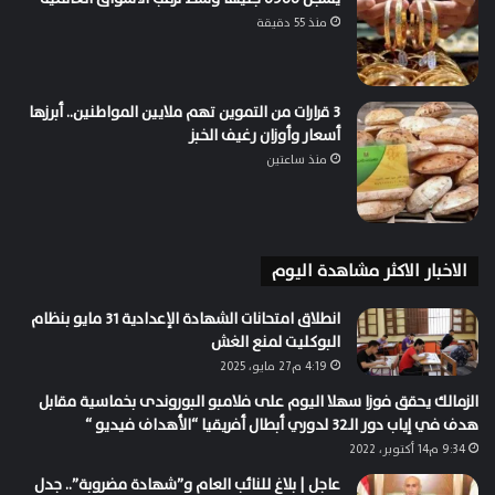
منذ 55 دقيقة
3 قرارات من التموين تهم ملايين المواطنين.. أبرزها
أسعار وأوزان رغيف الخبز
منذ ساعتين
الاخبار الاكثر مشاهدة اليوم
انطلاق امتحانات الشهادة الإعدادية 31 مايو بنظام
البوكليت لمنع الغش
4:19 م27 مايو، 2025
الزمالك يحقق فوزا سهلا اليوم على فلامبو البوروندى بخماسية مقابل
هدف في إياب دور الـ32 لدوري أبطال أفريقيا “الأهداف فيديو “
9:34 م14 أكتوبر، 2022
عاجل | بلاغ للنائب العام و”شهادة مضروبة”.. جدل