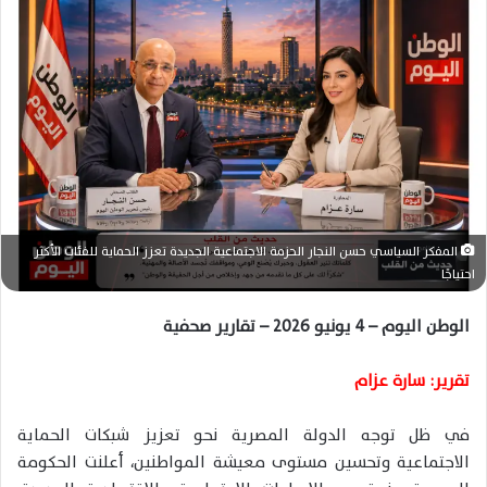
س
ل
ب
ر
ي
د
ا
إ
ل
المفكر السياسي حسن النجار الحزمة الاجتماعية الجديدة تعزز الحماية للفئات الأكثر
ك
احتياجًا
ت
ر
الوطن اليوم – 4 يونيو 2026 – تقارير صحفية
و
ن
تقرير: سارة عزام
ي
ا
في ظل توجه الدولة المصرية نحو تعزيز شبكات الحماية
الاجتماعية وتحسين مستوى معيشة المواطنين، أعلنت الحكومة