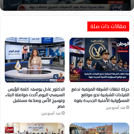
حطام مُسيرة دمياط يقود التحقيقات لتضييق
ابنة صان الحجر :أرملةٌ شرقاويةٌ تهزمُ اليُتمَ بالكفاحِ
احتمالات جهة الإطلاق المحتملة وتحليلها
وتُربِّي خمسةَ أبناءٍ حتى الزَّواجِ والاستقرار
مقالات ذات صلة
حركة تنقلات الشرطة المرتقبة تدفع
الدكتور عادل يوسف: كلمة الرئيس
القيادات الشبابية نحو مواقع
السيسي اليوم أكدت مواصلة البناء
المسؤولية الأمنية الجديدة بقوة
وترسيخ الأمن وصناعة مستقبل
مصر
منذ أسبوعين
منذ أسبوعين