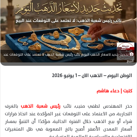
ر
ي
د
ا
إ
ل
ك
ت
تحديث جديد لاسعار الذهب اليوم نائب رئيس شعبة الذهب لا تعتمد على التوقعات عند
ر
البيع
و
ن
الوطن اليوم – الذهب الان – 1 يونيو 2026
ي
ا
كتبت | دعاء هاشم
حذر المهندس لطفي منيب، نائب
رئيس شعبة الذهب
بالغرف
التجارية، من الاعتماد على التوقعات غير المؤكدة عند اتخاذ قرارات
شراء أو بيع الذهب خلال الفترة الحالية، مؤكدًا أن التنبؤ بمسار
أسعار المعدن الأصفر أصبح بالغ الصعوبة في ظل المتغيرات
الاقتصادية والسياسية العالمية المتسارعة.