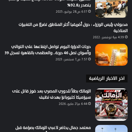
يتصدر بـ92.8%
6:37 ص28 يوليو، 2025
مدبولي رئيس الوزراء : دول أفريقيا أكثر المناطق تضررًا من التغيرات
المناخية
4:39 م6 نوفمبر، 2022
درجات الحرارة اليوم تواصل ارتفاعها علي التوالي
وأسوان تصل 46 درجة.. والعظمى بالقاهرة تسجل 39
7:57 ص7 سبتمبر، 2023
اخر الاخبار الرياضية
الزمالك بطلاً للدوري المصري بعد فوز قاتل على
سيراميكا كليوباترا بهدف نظيف
6:44 م21 مايو، 2026
معتمد جمال يحاضر لاعبي الزمالك بصرامة قبل