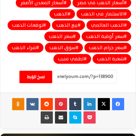
أسعار الذهب في مصر
أسعار المعدن الأصفر
الاستثمار في الذهب
الذهب
الذهب العالمي
بيع الذهب
توقعات الذهب
سعر أوقية الذهب
سعر الذهب
سعر جرام الذهب
سوق الذهب
شراء الذهب
شعبة الذهب
لطفي منيب
نسخ الرابط
فيسبوك
‫X
لينكدإن
‏Tumblr
بينتيريست
‏Reddit
‏VKontakte
Odnoklassniki
‫Pocket
سكايب
مشاركة عبر البريد
طباعة