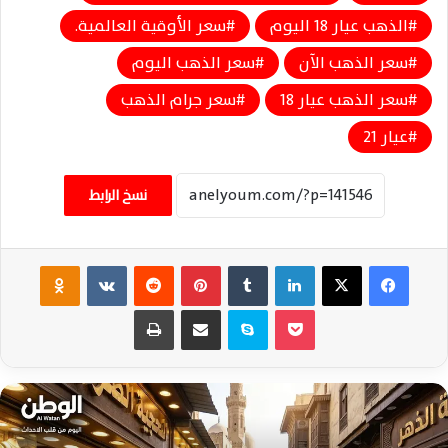
الذهب عيار 18 اليوم
سعر الأوقية العالمية.
سعر الذهب الآن
سعر الذهب اليوم
سعر الذهب عيار 18
سعر جرام الذهب
عيار 21
نسخ الرابط
فيسبوك
‫X
لينكدإن
‏Tumblr
بينتيريست
‏Reddit
‏VKontakte
Odnoklassniki
‫Pocket
سكايب
مشاركة عبر البريد
طباعة