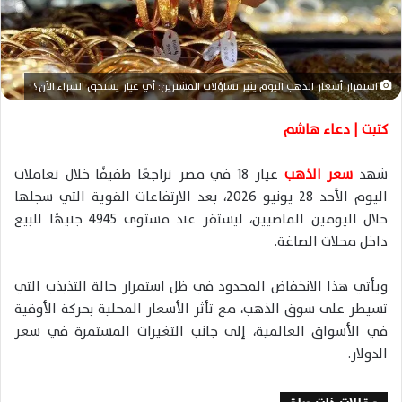
ا
إ
ل
ك
استقرار أسعار الذهب اليوم يثير تساؤلات المشترين: أي عيار يستحق الشراء الآن؟
ت
ر
كتبت | دعاء هاشم
و
ن
شهد
سعر الذهب
عيار 18 في مصر تراجعًا طفيفًا خلال تعاملات
ي
اليوم الأحد 28 يونيو 2026، بعد الارتفاعات القوية التي سجلها
ا
خلال اليومين الماضيين، ليستقر عند مستوى 4945 جنيهًا للبيع
داخل محلات الصاغة.
ويأتي هذا الانخفاض المحدود في ظل استمرار حالة التذبذب التي
تسيطر على سوق الذهب، مع تأثر الأسعار المحلية بحركة الأوقية
في الأسواق العالمية، إلى جانب التغيرات المستمرة في سعر
الدولار.