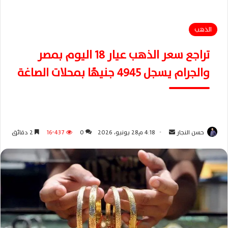
الذهب
تراجع سعر الذهب عيار 18 اليوم بمصر
والجرام يسجل 4945 جنيهًا بمحلات الصاغة
حسن النجار
أ
4:18 م28 يونيو، 2026
0
16٬437
2 دقائق
ر
س
ل
ب
ر
ي
د