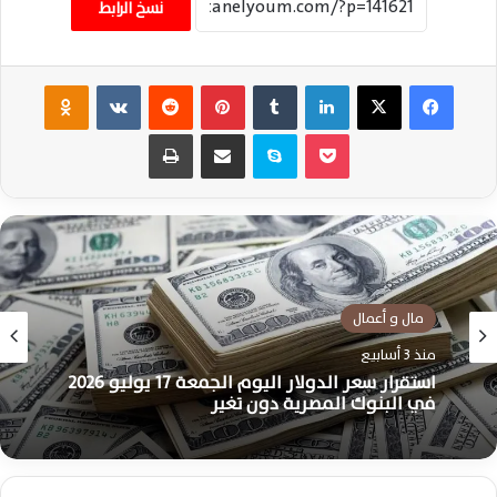
نسخ الرابط
فيسبوك
‫X
لينكدإن
‏Tumblr
بينتيريست
‏Reddit
‏VKontakte
Odnoklassniki
‫Pocket
سكايب
مشاركة عبر البريد
طباعة
مال و أعمال
مال و أعمال
منذ 4 أسابيع
منذ 3 أسابيع
تصريحات ترامب تشعل الأسواق وترفع الدولار
وتدفع الأموال الساخنة بقوة نحو مصر اليوم