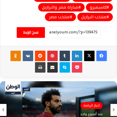
كاسيميرو
مباراة مصر والبرازيل
منتخب البرازيل
منتخب مصر
نسخ الرابط
فيسبوك
‫X
لينكدإن
‏Tumblr
بينتيريست
‏Reddit
‏VKontakte
Odnoklassniki
‫Pocket
سكايب
مشاركة عبر البريد
طباعة
اخبار الرياضة
منذ أسبوع واحد