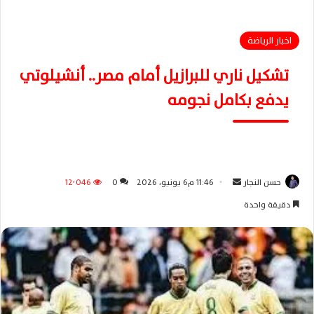
اخبار الرياضة
تشكيل ناري للبرازيل أمام مصر.. أنشيلوتي
يدفع بكامل نجومه
حسن النجار
أ
11:46 م6 يونيو، 2026
0
12٬046
ر
دقيقة واحدة
س
ل
ب
ر
ي
د