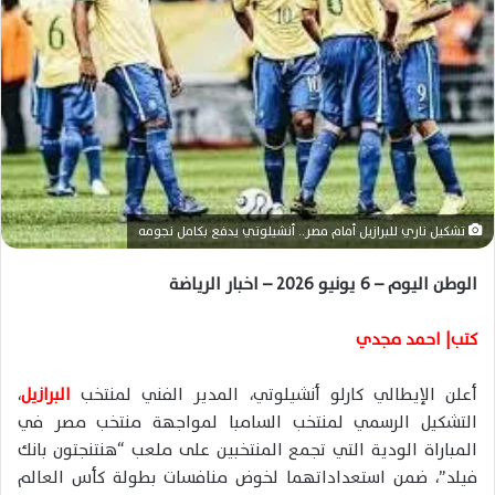
ا
إ
ل
ك
ت
ر
و
ن
ي
تشكيل ناري للبرازيل أمام مصر.. أنشيلوتي يدفع بكامل نجومه
ا
الوطن اليوم – 6 يونيو 2026 – اخبار الرياضة
كتب| احمد مجدي
أعلن الإيطالي كارلو أنشيلوتي، المدير الفني لمنتخب
البرازيل
،
التشكيل الرسمي لمنتخب السامبا لمواجهة منتخب مصر في
المباراة الودية التي تجمع المنتخبين على ملعب “هنتنجتون بانك
فيلد”، ضمن استعداداتهما لخوض منافسات بطولة كأس العالم