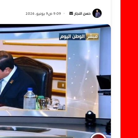
حسن النجار
أ
9:09 ص9 يونيو، 2026
ر
س
ل
ب
ر
ي
د
ا
إ
ل
ك
ت
ر
و
ن
ي