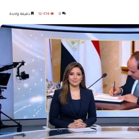
0
12٬374
دقيقة واحدة