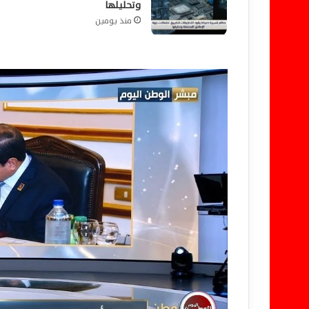
وتحليلها
منذ يومين