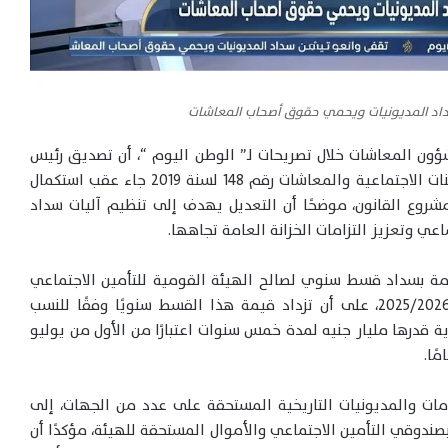
سداد المديونيات ويحمي حقوق أصحاب المعاشات
ون المعاشات خلال تصريحات لـ” الوطن اليوم “، أن تصديق رئيس
الجمهورية على تعديل المادة (111) من قانون التأمينات الاجتماعية والمعاشات رقم 148 لسنة 2019 جاء عقب استكمال
شروع القانون، موضحًا أن التعديل يهدف إلى تنظيم آليات سداد
عي وتعزيز التزامات الخزانة العامة تجاهها.
عامة بسداد قسط سنوي لصالح الهيئة القومية للتأمين الاجتماعي
يبدأ بقيمة 238.55 مليار جنيه خلال العام المالي 2025/2026، على أن تزداد قيمة هذا القسط سنويًا وفقًا للنسب
ية قدرها مليار جنيه لمدة خمس سنوات اعتبارًا من الأول من يوليو
مات والمديونيات التاريخية المستحقة على عدد من الجهات، إلى
صندوقي التأمين الاجتماعي والأموال المستحقة للهيئة، مؤكدًا أن