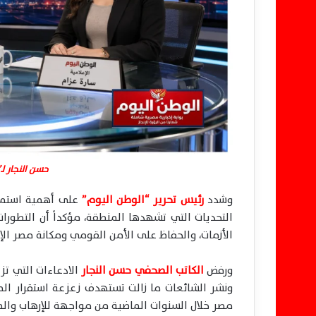
حسن النجار ل
وشدد
رئيس تحرير “الوطن اليوم”
على أهمية استمرا
التحديات التي تشهدها المنطقة، مؤكداً أن التطورات
الأزمات، والحفاظ على الأمن القومي ومكانة مصر الإق
ورفض
الكاتب الصحفي حسن النجار
الادعاءات التي تز
ونشر الشائعات ما زالت تستهدف زعزعة استقرار ال
مصر خلال السنوات الماضية من مواجهة للإرهاب والم