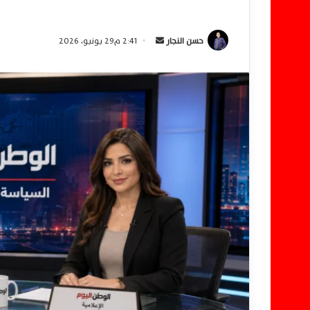
حسن النجار
أ
2:41 م29 يونيو، 2026
ر
س
ل
ب
ر
ي
د
ا
إ
ل
ك
ت
ر
و
ن
ي