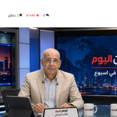
0
16٬646
2 دقائق