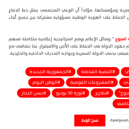
لمصرية ومؤسساتها، مؤكداً أن الوعي المجتمعي يمثل خط الدفاع
ن الحفاظ على الهوية الوطنية مسؤولية مشتركة بين جميع أبناء
 اسبوع
” وسائل الإعلام بوضع استراتيجية إعلامية متكاملة تسهم
م جهود الدولة في الحفاظ على الأمن والاستقرار، بما يتماشى مع
يقي يحمي الدولة المصرية ويواجه التحديات الداخلية والخارجية.
ي
التنمية الشاملة
الجمهورية الجديدة
سي
المشروعات القومية
الوطن اليوم
بوع"
تقارير
ثورة 30 يونيو
حسن النجار
كاشف
كاتب الشؤون الدولية حسن النجار: الدولة
المصرية واجهت شائعات ميناء دمياط
نسخ الرابط
بالشفافية والحقائق