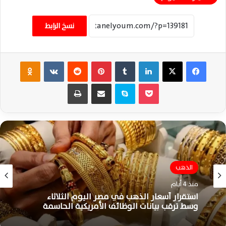
نسخ الرابط
فيسبوك
‫X
لينكدإن
‏Tumblr
بينتيريست
‏Reddit
‏VKontakte
Odnoklassniki
‫Pocket
سكايب
مشاركة عبر البريد
طباعة
الذهب
الذهب
منذ 4 أيام
منذ 5 أيام
استقرار أسعار الذهب في مصر اليوم الثلاثاء