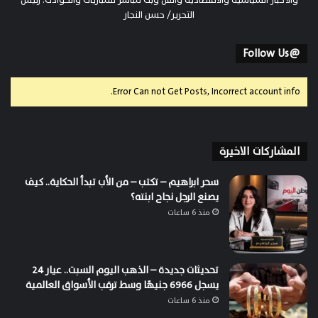
التحرير/ حسن النجار
@Follow Us
Error Can not Get Posts, Incorrect account info.
المشاركات الاخيرة
سحر ابراهيم – تكتب – من الأب تبدأ الحكاية.. كيف
يصنع الرجل نجاح ابنته؟
منذ 6 ساعات
تحديثات جديدة – الذهب اليوم السبت.. عيار 24
يسجل 6966 جنيهًا وسط ترقب الأسواق العالمية
منذ 6 ساعات