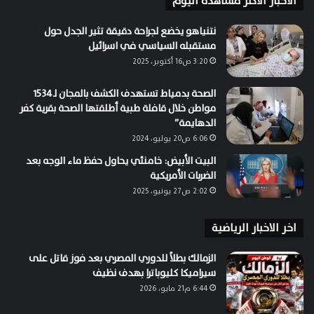
الاخبار الاكثر مشاهدة اليوم
نتنياهو يخضع لجراحة دقيقة تثير الجدل حول
مستقبله السياسي في اسرائيل
3:20 ص16 أكتوبر، 2025
الصحة بدمياط تستهدف الكشف بالمجان لـ ١٥٣٤
مواطن خلال قافلة طبية أطلقتها الصحة بقرية كفر
الدهايمة”
6:06 ص20 يوليو، 2024
البيت الأبيض: خامنئي يحاول حفظ ماء الوجه بعد
الضربات الأمريكية
2:02 ص27 يونيو، 2025
اخر الاخبار الرياضية
الزمالك بطلاً للدوري المصري بعد فوز قاتل على
سيراميكا كليوباترا بهدف نظيف
6:44 م21 مايو، 2026