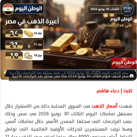
ل
ب
ر
ي
د
ا
إ
ل
ك
ت
ر
سعر الذهب اليوم الثلاثاء 30 يونيو 2026 في مصر يستقر بعد التراجعات الأخيرة
و
ن
كتبت | دعاء هاشم
ي
ا
شهدت
أسعار الذهب
في السوق المحلية حالة من الاستقرار خلال
مستهل تعاملات اليوم الثلاثاء 30 يونيو 2026 في مصر، وذلك
عقب التراجعات التي سجلها المعدن الأصفر خلال تعاملات أمس،
وسط ترقب المستثمرين لتحركات الأوقية العالمية التي تواصل
التداول أعلى مستوى 4000 دولار، بينما استقر سعر الذهب عيار 21