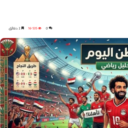
0
16٬535
2 دقائق