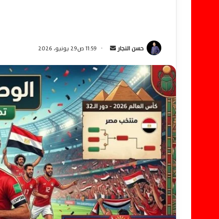
حسن النجار
أ
11:59 ص29 يونيو، 2026
ر
س
ل
ب
ر
ي
د
ا
إ
ل
ك
ت
ر
و