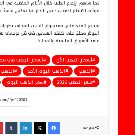
كما ساهم ارتفاع الطلب خلال الأيام الماضية في ا
قوائم الانتظار لدى عدد من التجار، ما يعكس تحسنًا 
ويتابع المتعاملون في سوق الذهب المحلي تطورات أسعا
الدولار محليًا على تكلفة التسعير، في ظل توقعات تش
على الأسواق العالمية والمحلية.
أسعار الذهب الآن
أسعار الذهب في مص
الذهب
الذهب اليوم الأحد
الذهب 
سعر الذهب 2026
سعر الذهب اليوم
فيسبوك
‫X
لينكدإن
‏Tumblr
شاركها