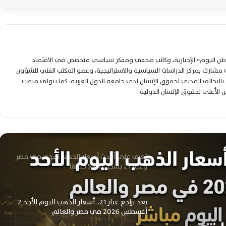
استقرار أسعار الذهب اليوم يثير تساؤلات
المشترين: أي عيار يستحق الشراء الآن؟
تراجع عالمي جديد يضغط على أسعار الذهب
لوطن اليوم» الإخبارية، وكاتب صحفي ومفكر سياسي متخصص في الاقتصاد
اليوم وسط ترقب الأسواق وتحركات
شارك بمركز الدراسات السياسية والاستراتيجية، وعضو المكتب الفني للشؤون
المستثمرين
التحالف المدني لحقوق الإنسان لدى جامعة الدول العربية. كما يتولى منصب
لس الأعلى لحقوق الإنسان الدولية.
تحديث لحظي لأسعار الذهب في مصر اليوم
وعيار 21 يواصل تحركاته الجديدة
تعرف على أحدث أسعار الذهب اليوم في مصر
وعيار 21 يسجل 5930 جنيهًا
بعد تراجع عيار 21.. أسعار الذهب اليوم الأحد 2
أغسطس 2026 في مصر والعالم