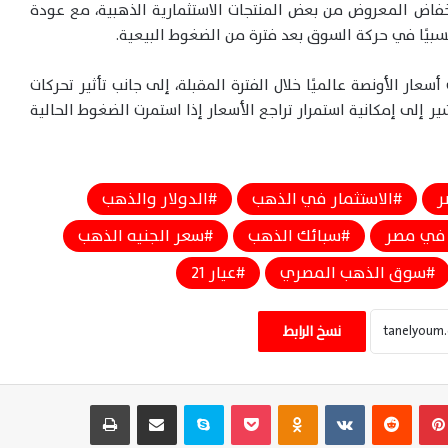
نخفاض المعروض من بعض المنتجات الاستثمارية الذهبية، مع عودة
نسبيًا في حركة السوق بعد فترة من الضغوط البيعية.
ر الأونصة عالميًا خلال الفترة المقبلة، إلى جانب تأثير تحركات
ير إلى إمكانية استمرار تراجع الأسعار إذا استمرت الضغوط الحالية
ر
الاستثمار في الذهب
الدولار والذهب
في مصر
سبائك الذهب
سعر الجنيه الذهب
سوق الذهب المصري
عيار 21
سعر الذهب عيار 14 اليوم الإثنين 27 يوليو
2026 يسجل 4005 جنيهات بالسوق المصرية
نسخ الرابط
ارتفاع جديد في أسعار الذهب بمصر اليوم
الأحد.. وعيار 14 يسجل 3990 جنيهًا
بينتيريست
‏Reddit
‏VKontakte
Odnoklassniki
‫Pocket
سكايب
مشاركة عبر البريد
طباعة