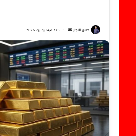
حسن النجار
أ
7:05 م14 يونيو، 2026
ر
س
ل
ب
ر
ي
د
ا
إ
ل
ك
ت
ر
و