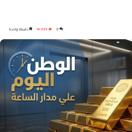
0
14٬099
دقيقة واحدة