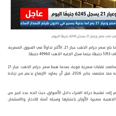
 21 يسجل 6245 جنيهًا اليوم
وسجل سعر جرام الذهب عيار 24 نحو 7137 جنيهًا، فيما بلغ سعر جرام الذهب عيار 21، الأكثر تداولًا في السوق المصرية،
وكان سوق الذهب المحلي قد شهد خلال الأسبوع الماضي تقلبات سعرية قوية، بعدما هبط سعر جرام الذهب عيار 21
إلى مستوى 6035 جنيهًا، وهو أدنى مستوى يسجله منذ منتصف يناير 2026، قبل أن يعاود الارتفاع بدعم من زيادة
 الذهب من حاجز 6000 جنيه للجرام إلى تنشيط حركة الشراء داخل الأسواق، حيث اتجه عدد كبير من
ذهبية صغيرة الأوزان باعتبارها وسيلة آمنة للادخار والاستثمار،