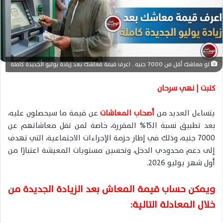
ا
إ
ل
ك
ت
ر
لو معاشك أقل من 7000 جنيه.. اعرف قيمة معاشك بعد زيادة يوليو الجديدة كاملة
و
ن
كتبت | نهي سرحان
ي
ا
يتساءل العديد من
أصحاب المعاشات
عن قيمة ما سيحصلون عليه،
بعد تطبيق نسبة الـ15% المقررة، خاصة لمن تقل معاشاتهم عن
7000 جنيه، وذلك في إطار حزمة الإجراءات الاجتماعية، التي تهدف
إلى دعم محدودي الدخل، وتحسين مستويات المعيشة اعتبارًا من
أول شهر يوليو 2026.
ويمكن حساب قيمة المعاش بعد الزيادة الجديدة من
خلال المعادلة التالية: