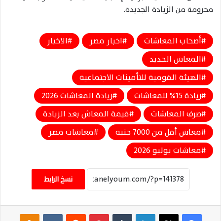
محرومة من الزيادة الجديدة.
أصحاب المعاشات
اخبار مصر
الاخبار
المعاش الجديد
الهيئة القومية للتأمينات الاجتماعية
زيادة 15% للمعاشات
زيادة المعاشات 2026
صرف المعاشات
قيمة المعاش بعد الزيادة
معاش أقل من 7000 جنيه
معاشات مصر
معاشات يوليو 2026
نسخ الرابط
فيسبوك
‫X
لينكدإن
‏Tumblr
بينتيريست
‏Reddit
‏VKontakte
Odnoklassniki