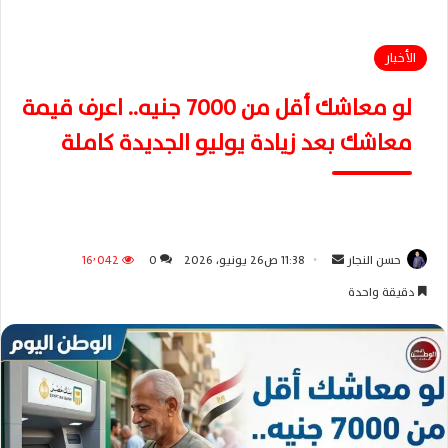
الأخبار
لو معاشك أقل من 7000 جنيه.. اعرف قيمة
معاشك بعد زيادة يوليو الجديدة كاملة
حسن النجار
أ
11:38 ص26 يونيو، 2026
0
16٬042
ر
دقيقة واحدة
س
ل
ب
ر
ي
د