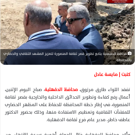
ر
ي
د
ا
إ
ل
ك
ت
محافظ الدقهلية يتابع تطوير قصر ثقافة المنصورة لتعزيز المشهد الثقافي والحضاري
ر
بالمحافظة
و
ن
كتبت | مايسة عادل
ي
ا
تفقد اللواء طارق مرزوق،
محافظ الدقهلية
، صباح اليوم الإثنين،
أعمال رفع كفاءة وتطوير الحدائق الداخلية والخارجية بقصر ثقافة
المنصورة، في إطار خطة المحافظة للحفاظ على المظهر الحضاري
للمنشآت الثقافية وتعظيم الاستفادة منها، وذلك بحضور الدكتور
عاطف خاطر، مدير عام فرع ثقافة الدقهلية.
وأكد محافظ الدقهلية خلال الجولة أهمية سرعة الانتهاء من