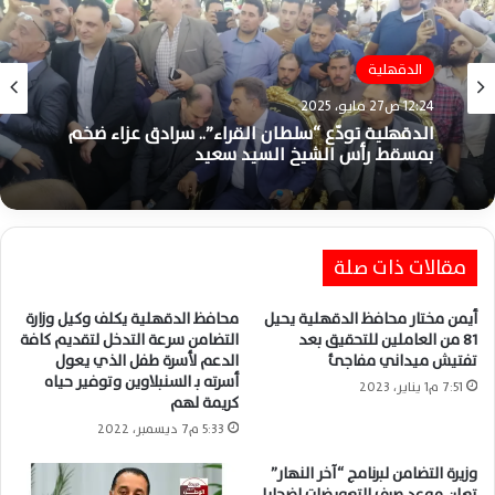
الدقهلية
12:24 ص27 مايو، 2025
الدقهلية تودّع “سلطان القراء”.. سرادق عزاء ضخم
بمسقط رأس الشيخ السيد سعيد
مقالات ذات صلة
أيمن مختار محافظ الدقهلية يحيل
محافظ الدقهلية يكلف وكيل وزارة
81 من العاملين للتحقيق بعد
التضامن سرعة التدخل لتقديم كافة
تفتيش ميداني مفاجئ
الدعم لأسرة طفل الذي يعول
أسرته بـ السنبلاوين وتوفير حياه
7:51 م1 يناير، 2023
كريمة لهم
5:33 م7 ديسمبر، 2022
وزيرة التضامن لبرنامج “آخر النهار”
تعلن موعد صرف التعويضات لضحايا