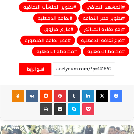
المشهد الثقافي
تطوير المنشآت الثقافية
تطوير قصر الثقافة
ثقافة الدقهلية
رفع كفاءة الحدائق
طارق مرزوق
فرع ثقافة الدقهلية
قصر ثقافة المنصورة
محافظ الدقهلية
محافظة الدقهلية
نسخ الرابط
فيسبوك
‫X
لينكدإن
‏Tumblr
بينتيريست
‏Reddit
‏VKontakte
Odnoklassniki
‫Pocket
سكايب
مشاركة عبر البريد
طباعة