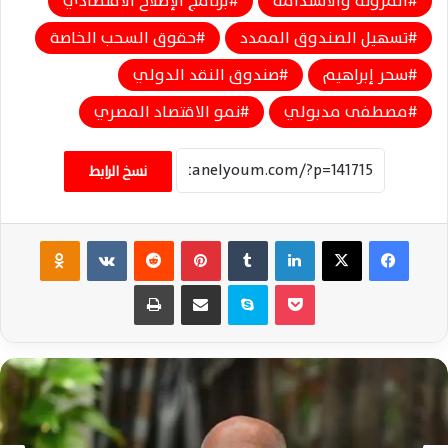
المرونة والاستدامة
برنامج الإصلاح الاقتصادي
تسهيل الصندوق الممدد
حقوق السحب الخاصة
سحر إبراهيم
صندوق النقد الدولي
مصطفى مدبولي
نمو الاقتصاد المصري
نسخ الرابط
فيسبوك
‫X
لينكدإن
‏Tumblr
بينتيريست
‏Reddit
‏VKontakte
Odnoklassniki
‫Pocket
سكايب
مشاركة عبر البريد
طباعة