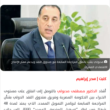
ر
س
ل
ب
ر
ي
د
ا
إ
ل
مدبولي يشيد باتفاق المراجعة السابعة مع صندوق النقد ويدعم مسار الإصلاح
ك
الاقتصادي المصري
ت
ر
كتبت | سحر إبراهيم
و
ن
أشاد
الدكتور
مصطفى مدبولي
بالتوصل إلى اتفاق على مستوى
ي
الخبراء بين الحكومة المصرية وفريق
صندوق النقد الدولي
بشأن
ا
المراجعة السابعة لبرنامج التمويل الممدد، الذي يمتد لمدة 48
شهرًا في إطار “تسهيل الصندوق الممدد” (EFF)، إلى جانب