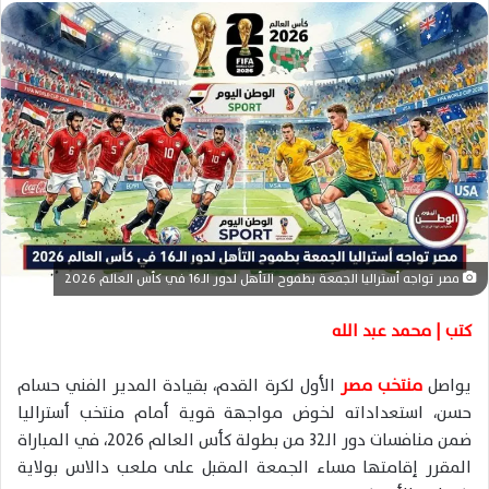
ل
ب
ر
ي
د
ا
إ
ل
ك
ت
ر
مصر تواجه أستراليا الجمعة بطموح التأهل لدور الـ16 في كأس العالم 2026
و
ن
كتب | محمد عبد الله
ي
ا
يواصل
منتخب مصر
الأول لكرة القدم، بقيادة المدير الفني حسام
حسن، استعداداته لخوض مواجهة قوية أمام منتخب أستراليا
ضمن منافسات دور الـ32 من بطولة كأس العالم 2026، في المباراة
المقرر إقامتها مساء الجمعة المقبل على ملعب دالاس بولاية