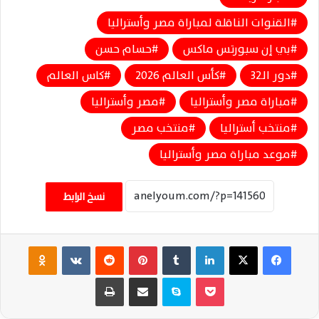
القنوات الناقلة لمباراة مصر وأستراليا
بي إن سبورتس ماكس
حسام حسن
دور الـ32
كأس العالم 2026
كاس العالم
مباراة مصر وأستراليا
مصر وأستراليا
منتخب أستراليا
منتخب مصر
موعد مباراة مصر وأستراليا
نسخ الرابط
فيسبوك
‫X
لينكدإن
‏Tumblr
بينتيريست
‏Reddit
‏VKontakte
Odnoklassniki
‫Pocket
سكايب
مشاركة عبر البريد
طباعة