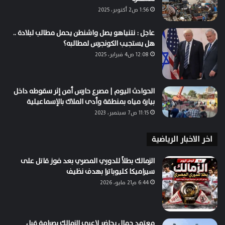
1:56 ص2 أكتوبر، 2025
عاجل : نتنياهو يصل واشنطن يحمل مطالب لبلادة ..
هل يستجيب الكونجرس لمطالبه؟
12:08 ص4 فبراير، 2025
الحوادث اليوم | مصرع حارس أمن إثر سقوطه داخل
بيارة مياه بمنطقة وأدى الملاك بالإسماعيلية
11:15 ص7 سبتمبر، 2023
اخر الاخبار الرياضية
الزمالك بطلاً للدوري المصري بعد فوز قاتل على
سيراميكا كليوباترا بهدف نظيف
6:44 م21 مايو، 2026
معتمد جمال يحاضر لاعبي الزمالك بصرامة قبل