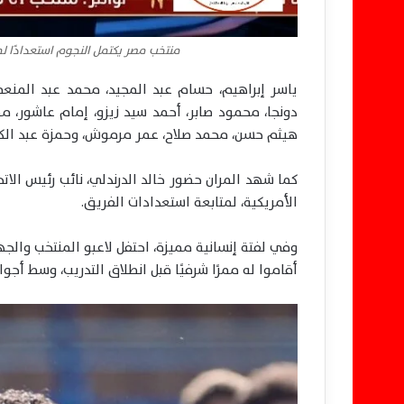
منتخب مصر يكتمل النجوم استعدادًا 
ياسر إبراهيم، حسام عبد المجيد، محمد عبد المنعم
دونجا، محمود صابر، أحمد سيد زيزو، إمام عاشور، 
هيثم حسن، محمد صلاح، عمر مرموش، وحمزة عبد الكر
كما شهد المران حضور خالد الدرندلي، نائب رئيس الات
الأمريكية، لمتابعة استعدادات الفريق.
وفي لفتة إنسانية مميزة، احتفل لاعبو المنتخب والج
أقاموا له ممرًا شرفيًا قبل انطلاق التدريب، وسط أج