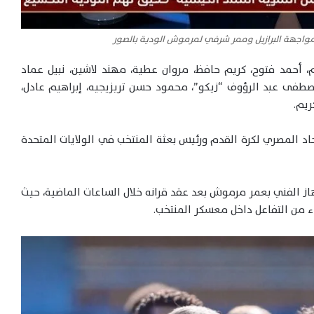
لمواجهة البرازيل وممر شرفي لمرموش الودية بالصور
، أحمد فتوح، كريم حافظ، مروان عطية، مهند لاشين، نبيل عماد
مصطفى عبد الرؤوف “زيكو”، محمود حسن تريزيجيه، إبراهيم عادل،
يم.
حاد المصري لكرة القدم ورئيس بعثة المنتخب في الولايات المتحدة
هاز الفني بعمر مرموش بعد عقد قرانه خلال الساعات الماضية، حيث
واء من التفاعل داخل معسكر المنتخب.