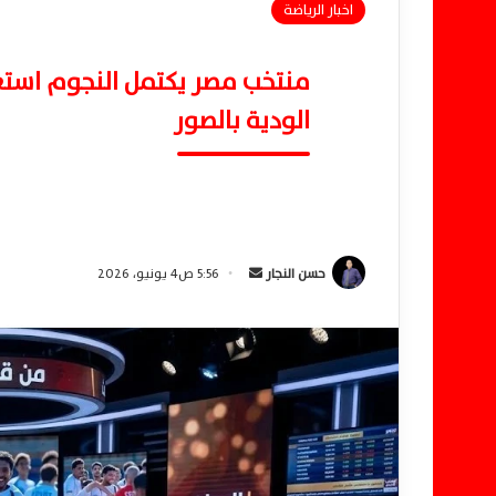
اخبار الرياضة
منتخب مصر يكتمل النجوم استع
الودية بالصور
حسن النجار
أ
5:56 ص4 يونيو، 2026
ر
س
ل
ب
ر
ي
د
ا