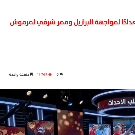
دادًا لمواجهة البرازيل وممر شرفي لمرموش
0
11٬767
دقيقة واحدة