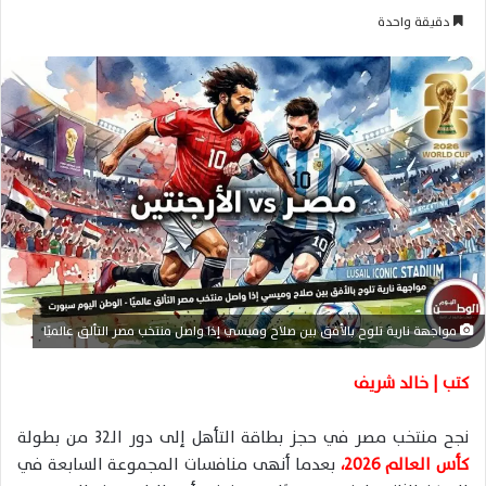
ر
دقيقة واحدة
س
ل
ب
ر
ي
د
ا
إ
ل
ك
ت
ر
مواجهة نارية تلوح بالأفق بين صلاح وميسي إذا واصل منتخب مصر التألق عالميًا
و
ن
كتب | خالد شريف
ي
ا
نجح منتخب مصر في حجز بطاقة التأهل إلى دور الـ32 من بطولة
كأس العالم 2026،
بعدما أنهى منافسات المجموعة السابعة في