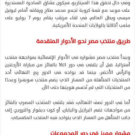
وفي حال تحقق هذا السيناريو، سيكون عشاق الساحرة المستديرة
على موعد مع قمة كروية تجمع محمد صلاح ورفاقه أمام ليونيل
ميسي وبطل العالم، في لقاء مرتقب يقام يوم 7 يوليو على
ملعب أتالانتا بالولايات المتحدة الأمريكية.
طريق منتخب مصر نحو الأدوار المتقدمة
ويبدأ منتخب مصر مشواره في الأدوار الإقصائية بمواجهة منتخب
أستراليا، قبل أن يلتقي في دور الـ16 بالفائز من مباراة الأرجنتين
والرأس الأخضر، بينما قد يواجه في الدور ربع النهائي أحد
المنتخبات المتأهلة من المسار الذي يضم منتخب سويسرا وعددًا
من المنتخبات التي لم تُحسم هويتها حتى الآن.
أما في الدور نصف النهائي، فقد يلتقي المنتخب المصري بالفائز
من مواجهات تضم البرازيل واليابان، أو كوت ديفوار والنرويج، إلى
جانب المتأهل من المسار الذي يتواجد فيه المنتخب المكسيكي.
مشوار مميز في دور المجموعات