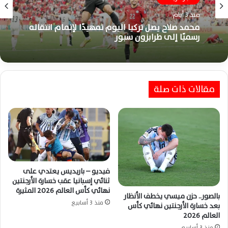
اخبار الرياضة
اخبار الرياضة
منذ 3 أيام
منذ 6 أيام
محمد صلاح يصل تركيا اليوم تمهيدًا لإتمام انتقاله
رسميًا إلى طرابزون سبور
كتيبة حسام حسن تبدأ مشوار تصفيات أمم أفريقيا
2027 بطموحات كبيرة نحو التأهل
مقالات ذات صلة
فيديو – باريديس يعتدي على
ثنائي إسبانيا عقب خسارة الأرجنتين
نهائي كأس العالم 2026 المثيرة
بالصور.. حزن ميسي يخطف الأنظار
منذ 3 أسابيع
بعد خسارة الأرجنتين نهائي كأس
العالم 2026
منذ 3 أسابيع