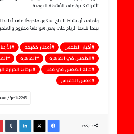
تأثيرات كبيرة على الأنشطة اليومية.
وأضافت أن نشاط الرياح سيكون ملحوظًا على أغلب الأن
بينما تنشط الرياح على بعض شواطئ مطروح والعلمين والإسك
أخبار الطقس
أمطار خفيفة
الأرصا
الطقس في القاهرة
القاهرة
الم
حالة الطقس في مصر
درجات الحرارة ال
طقس الخميس
فيسبوك
‫X
لينكدإن
‏Tumblr
شاركها