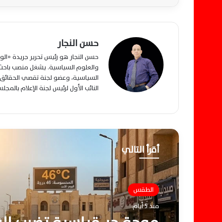
حسن النجار
حسن النجار هو رئيس تحرير جريدة «ا
والعلوم السياسية. يشغل منصب باحث م
السياسية، وعضو لجنة تقصي الحقائق ب
النائب الأول لرئيس لجنة الإعلام بالمج
أقرأ التالي
الطقس
منذ 5 أيام