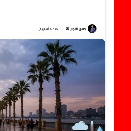
حسن النجار
أ
منذ 4 أسابيع
ر
س
ل
ب
ر
ي
د
ا
إ
ل
ك
ت
ر
و