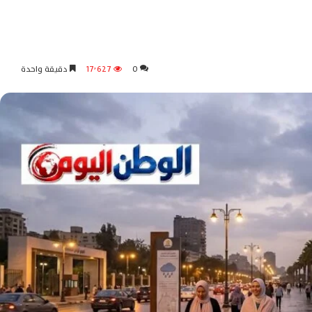
0
17٬627
دقيقة واحدة