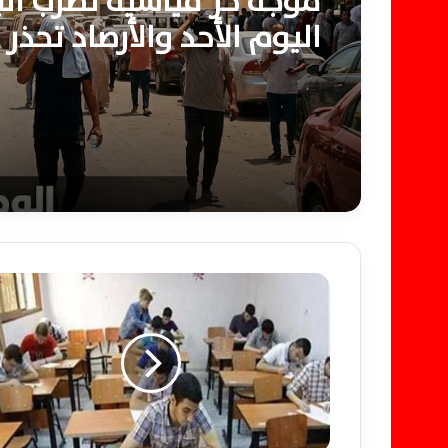
موجة حر قياسية تضرب البل
اليوم الأحد والأرصاد تحذر
محسوسة تصل 46 درجة
«
ا
ل
ت
ع
ل
ي
م