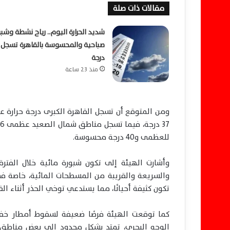
مقالات ذات صلة
شديد الحرارة اليوم.. رياح نشطة وشبو
درجة
منذ 23 ساعة
للعظمى و40 درجة محسوسة.
وأشارت الهيئة إلى تكون شبورة مائية خلال الفترة
والسريعة والقريبة من المسطحات المائية، خاصة ف
تكون كثيفة أحيانًا، مما يستدعي توخي الحذر أثناء الق
كما توقعت الهيئة فرصًا ضعيفة لسقوط أمطار خ
الوجه البحري، تمتد بشكل محدود إلى بعض مناطق ا