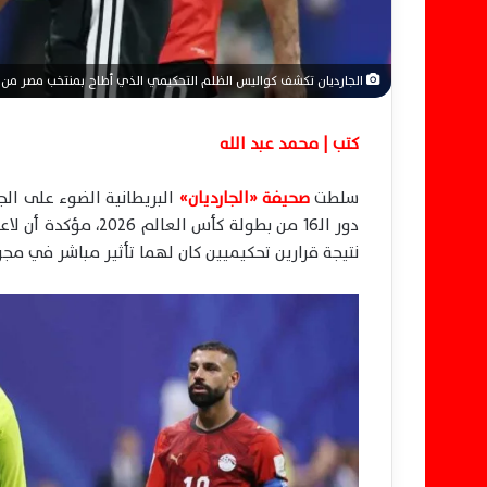
الجارديان تكشف كواليس الظلم التحكيمي الذي أطاح بمنتخب مصر من المون
كتب | محمد عبد الله
سلطت
صحيفة «الجارديان»
البريطانية الضوء على ال
دور الـ16 من بطولة ك
نتيجة قرارين تحكيميين كان لهما تأثير مباشر في مجري