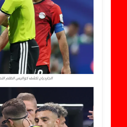
الجارديان تكشف كواليس الظلم التحك