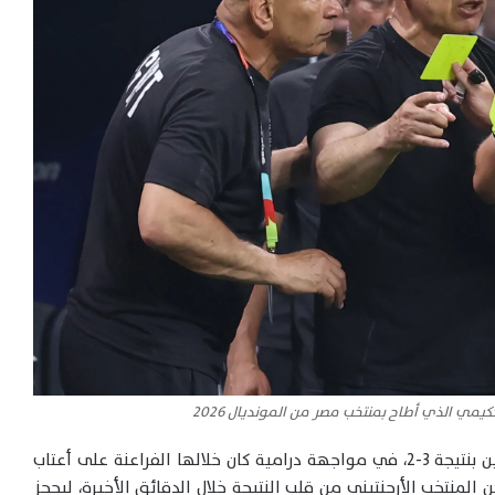
يمي الذي أطاح بمنتخب مصر من المونديال 2026
وأوضحت الصحيفة أن منتخب مصر خسر أمام الأرجنتين بنتيجة 3-2، في مواجهة درامية كان خلالها الفراعنة على أعتاب
المنتخب الأرجنتيني من قلب النتيجة خلال الدقائق الأخيرة، ليحجز