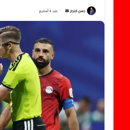
حسن النجار
أ
منذ 4 أسابيع
ر
س
ل
ب
ر
ي
د
ا
إ
ل
ك
ت
ر
و
ن
ي
ا