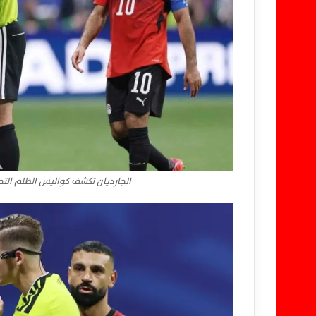
الجارديان تكشف كواليس الظلم التحك