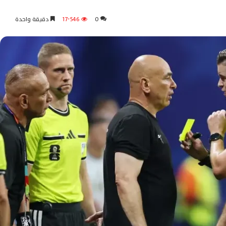
0
17٬546
دقيقة واحدة