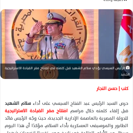
س
ل
ب
ر
ي
د
ا
إ
ل
الرئيس السيسي يؤدي سلام الشهيد قبل كلمته في افتتاح مقر القيادة الاستراتيجية
ك
الجديد
ت
ر
كتب | حسن النجار
و
ن
حرص السيد الرئيس عبد الفتاح السيسي على أداء
سلام الشهيد
ي
قبل إلقاء كلمته خلال مراسم
افتتاح مقر القيادة الاستراتيجية
ا
للدولة المصرية بالعاصمة الإدارية الجديدة، حيث وجّه الرئيس قائد
الطابور والموسيقى العسكرية بأداء السلام، مؤكدًا أن هذا اليوم