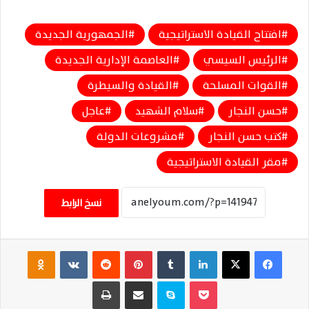
افتتاح القيادة الاستراتيجية
الجمهورية الجديدة
الرئيس السيسي
العاصمة الإدارية الجديدة
القوات المسلحة
القيادة والسيطرة
حسن النجار
سلام الشهيد
عاجل
كتب حسن النجار
مشروعات الدولة
مقر القيادة الاستراتيجية
نسخ الرابط
فيسبوك
‫X
لينكدإن
‏Tumblr
بينتيريست
‏Reddit
‏VKontakte
Odnoklassniki
‫Pocket
سكايب
مشاركة عبر البريد
طباعة