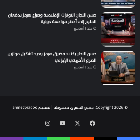
حسن النجار: التوترات الإقليمية وصراع هرمز يدفعان
الخليج إلى أخطر مواجهة دولية
منذ 3 أسابيع
حسن النجار يكتب: مضيق هرمز يعيد تشكيل موازين
الصراع الأمريكي الإيراني
منذ 3 أسابيع
© Copyright 2026, جميع الحقوق محفوظة | تصميم
ahmedpradoo
‫X
فيسبوك
‫YouTube
انستقرام