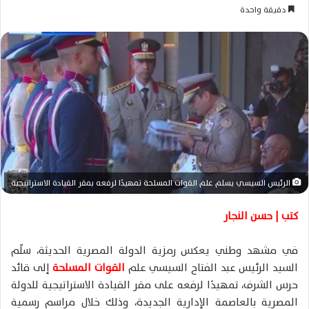
ر
دقيقة واحدة
س
ل
ب
ر
ي
د
ا
إ
ل
ك
الرئيس السيسي يسلم علم القوات المسلحة تمهيدًا لرفعه بمقر القيادة الاستراتيجية
ت
ر
كتب | حسن النجار
و
ن
في مشهد وطني يعكس رمزية الدولة المصرية الحديثة، سلّم
ي
السيد الرئيس
عبد الفتاح السيسي
علم
القوات المسلحة
إلى قائد
ا
حرس الشرف، تمهيدًا لرفعه على مقر
القيادة الاستراتيجية للدولة
المصرية
بالعاصمة الإدارية الجديدة، وذلك خلال مراسم رسمية