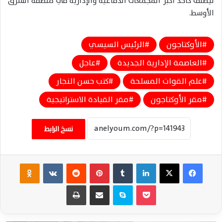
ليُصنف كأحد أكبر المجمعات الدفاعية والإدارية في منطقة الشرق
الأوسط.
الأوكتاجون
الرئيس السيسي
العاصمة الإدارية الجديدة
عاجل
علم القوات المسلحة
كتب حسن النجار
مقر الأوكتاجون
مقر القيادة الاستراتيجية
نسخ الرابط
فيسبوك
‫X
لينكدإن
‏Tumblr
بينتيريست
‏Reddit
‏VKontakte
Odnoklassniki
‫Pocket
سكايب
مشاركة عبر البريد
طباعة