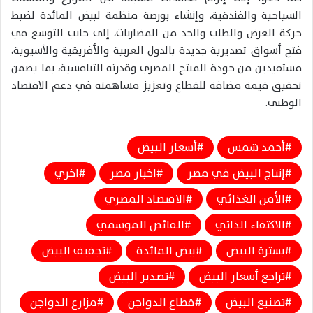
السياحية والفندقية، وإنشاء بورصة منظمة لبيض المائدة لضبط
حركة العرض والطلب والحد من المضاربات، إلى جانب التوسع في
فتح أسواق تصديرية جديدة بالدول العربية والأفريقية والآسيوية،
مستفيدين من جودة المنتج المصري وقدرته التنافسية، بما يضمن
تحقيق قيمة مضافة للقطاع وتعزيز مساهمته في دعم الاقتصاد
الوطني.
أحمد شمس
أسعار البيض
إنتاج البيض في مصر
اخبار مصر
اخري
الأمن الغذائي
الاقتصاد المصري
الاكتفاء الذاتي
الفائض الموسمي
بسترة البيض
بيض المائدة
تجفيف البيض
تراجع أسعار البيض
تصدير البيض
تصنيع البيض
قطاع الدواجن
مزارع الدواجن