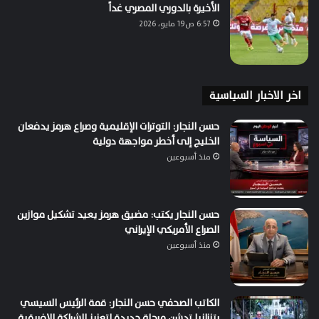
الأخيرة بالدوري المصري غداً
6:57 ص19 مايو، 2026
اخر الاخبار السياسية
حسن النجار: التوترات الإقليمية وصراع هرمز يدفعان
الخليج إلى أخطر مواجهة دولية
منذ أسبوعين
حسن النجار يكتب: مضيق هرمز يعيد تشكيل موازين
الصراع الأمريكي الإيراني
منذ أسبوعين
الكاتب الصحفي حسن النجار: قمة الرئيس السيسي
بتنزانيا تدشن مرحلة جديدة لتعزيز الشراكة الإفريقية