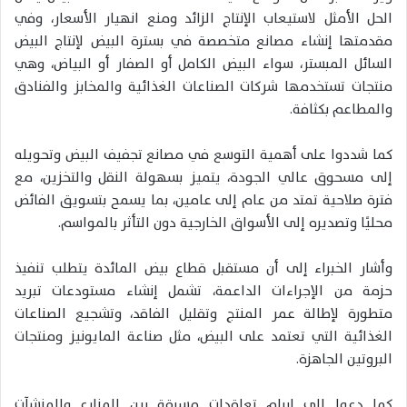
الحل الأمثل لاستيعاب الإنتاج الزائد ومنع انهيار الأسعار، وفي
مقدمتها إنشاء مصانع متخصصة في بسترة البيض لإنتاج البيض
السائل المبستر، سواء البيض الكامل أو الصفار أو البياض، وهي
منتجات تستخدمها شركات الصناعات الغذائية والمخابز والفنادق
والمطاعم بكثافة.
كما شددوا على أهمية التوسع في مصانع تجفيف البيض وتحويله
إلى مسحوق عالي الجودة، يتميز بسهولة النقل والتخزين، مع
فترة صلاحية تمتد من عام إلى عامين، بما يسمح بتسويق الفائض
محليًا وتصديره إلى الأسواق الخارجية دون التأثر بالمواسم.
وأشار الخبراء إلى أن مستقبل قطاع بيض المائدة يتطلب تنفيذ
حزمة من الإجراءات الداعمة، تشمل إنشاء مستودعات تبريد
متطورة لإطالة عمر المنتج وتقليل الفاقد، وتشجيع الصناعات
الغذائية التي تعتمد على البيض، مثل صناعة المايونيز ومنتجات
البروتين الجاهزة.
كما دعوا إلى إبرام تعاقدات مسبقة بين المزارع والمنشآت