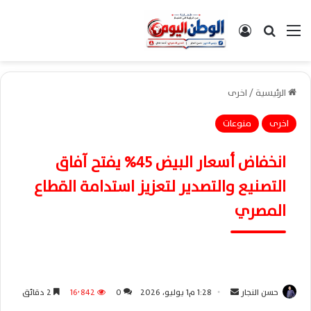
القائمة
بحث عن
تسجيل الدخول
الرئيسية
/
اخرى
اخرى
منوعات
انخفاض أسعار البيض 45% يفتح آفاق
التصنيع والتصدير لتعزيز استدامة القطاع
المصري
حسن النجار
أ
1:28 م1 يوليو، 2026
0
16٬842
2 دقائق
ر