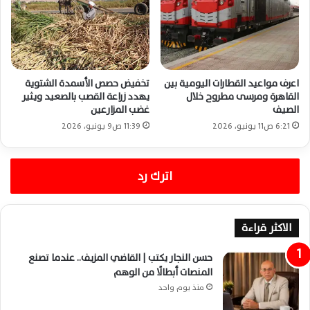
اعرف مواعيد القطارات اليومية بين
تخفيض حصص الأسمدة الشتوية
القاهرة ومرسى مطروح خلال
يهدد زراعة القصب بالصعيد ويثير
الصيف
غضب المزارعين
6:21 ص11 يونيو، 2026
11:39 ص9 يونيو، 2026
اترك رد
الاكثر قراءة
حسن النجار يكتب | القاضي المزيف.. عندما تصنع
المنصات أبطالًا من الوهم
منذ يوم واحد