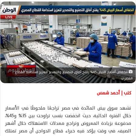
س
ل
ب
ر
ي
د
ا
إ
ل
انخفاض أسعار البيض 45% يفتح آفاق التصنيع والتصدير لتعزيز استدامة القطاع
ك
المصري
ت
ر
كتب | أحمد شمس
و
ن
تشهد سوق بيض المائدة في مصر تراجعًا ملحوظًا في الأسعار
ي
خلال الفترة الحالية، حيث انخفضت بنسب تراوحت بين 35% و45%،
ا
مدفوعة بزيادة المعروض وتراجع معدلات الاستهلاك خلال أشهر
الصيف، في وقت يؤكد فيه خبراء قطاع الدواجن أن مصر تمتلك