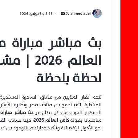
ahmed adel
ت
أ
8:28 م3 يوليو، 2026
ا
ر
ب
س
بث مباشر مباراة 
ع
ل
ع
ب
ل
ر
العالم 6
ى
ي
X
د
لحظة بلحظة
ا
إ
ل
ك
تتجه أنظار الملايين من عشاق الساحرة المستديرة 
ت
المنتظرة التي تجمع بين
منتخب مصر
ونظيره الأسترا
ر
الجمهور العربي في كل مكان عن
بث مباشر مباراة 
و
منافسات بطولة
كأس العالم 2026
، حيث يسعى الفر
ن
نحو الأدوار الإقصائية وتأكيد جدارتهم بالوجود بين كبار 
ي