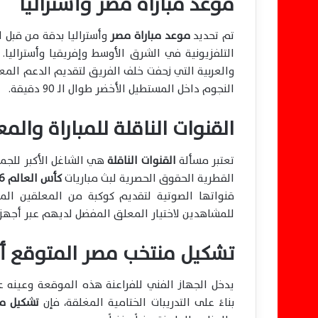
موعد مباراة مصر وأستراليا
تم تحديد
موعد مباراة مصر
وأستراليا بدقة من قبل ال
التلفزيونية في الشرق الأوسط وإفريقيا وأستراليا.
النجوم داخل المستطيل الأخضر طوال الـ 90 دقيقة.
القنوات الناقلة للمباراة والم
تعتبر مسألة
القنوات الناقلة
هي الشاغل الأكبر للجما
القطرية الحقوق الحصرية لبث مباريات
كأس العالم 2026
قنواتها الصوتية لتقديم كوكبة من المعلقين المت
للمشاهدين لاختيار المعلق المفضل لديهم عبر أجهزة 
تشكيل منتخب مصر المتوقع أم
يدخل الجهاز الفني للفراعنة هذه الموقعة وعينه ع
بناءً على التدريبات الختامية المغلقة، فإن
تشكيل م