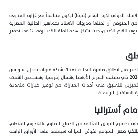
اتحاد الدولي لكرة القدم (فيفا) ليكون متناسباً مع غزارة المتابعة
 من المتوقع أن تمتلئ مدرجات الاستاد بجماهير الجالية المصرية
والعربية التي زحفت خلف الفريق لتقديم الدعم المعنوي اللازم للاعبين، حيث تشكل هذه الفئة اللاعب رقم 12 في تحفيز
علق
هير قبل انطلاق صافرة البداية. تمتلك شبكة قنوات بي إن سبورتس
في منطقة الشرق الأوسط وشمال إفريقيا، وستخصص الشبكة
ميزين للتعليق على أحداث المباراة، مع توفير خيارات متعددة
الاستقبال الرسمية.
ام أستراليا
لى تحقيق التوازن المثالي بين الدفاع الصارم والهجوم المنظم.
نتخب مصر
المتوقع لخوض المباراة سيعتمد على الأوراق الرابحة