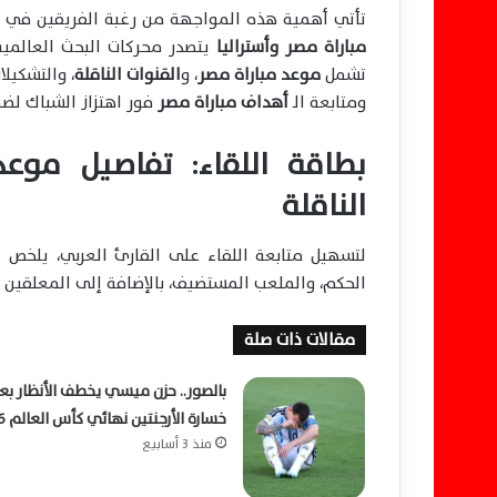
ا
تأتي أهمية هذه المواجهة من رغبة الفريقين في اق
مباراة مصر وأستراليا
يتصدر محركات البحث العالمية
تشمل
موعد مباراة مصر
، و
القنوات الناقلة
، والتشكيل
ومتابعة الـ
أهداف مباراة مصر
فور اهتزاز الشباك لضم
بطاقة اللقاء: تفاصيل موعد 
الناقلة
لتسهيل متابعة اللقاء على القارئ العربي، يلخص ا
الحكم، والملعب المستضيف، بالإضافة إلى المعلقين وا
مقالات ذات صلة
بالصور.. حزن ميسي يخطف الأنظار بع
خسارة الأرجنتين نهائي كأس العالم 2026
منذ 3 أسابيع