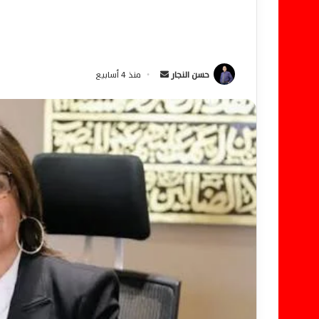
حسن النجار
أ
منذ 4 أسابيع
ر
س
ل
ب
ر
ي
د
ا
إ
ل
ك
ت
ر
و