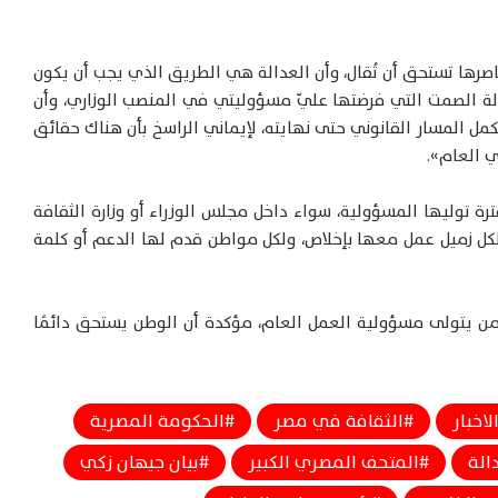
ناصرها تستحق أن تُقال، وأن العدالة هي الطريق الذي يجب أن يكون
حالة الصمت التي فرضتها عليّ مسؤوليتي في المنصب الوزاري، وأن
تكمل المسار القانوني حتى نهايته، لإيماني الراسخ بأن هناك حقائق
 العام».
رة توليها المسؤولية، سواء داخل مجلس الوزراء أو وزارة الثقافة
 لكل زميل عمل معها بإخلاص، ولكل مواطن قدم لها الدعم أو كلمة
 من يتولى مسؤولية العمل العام، مؤكدة أن الوطن يستحق دائمًا
لاخبار
الثقافة في مصر
الحكومة المصرية
الة
المتحف المصري الكبير
بيان جيهان زكي