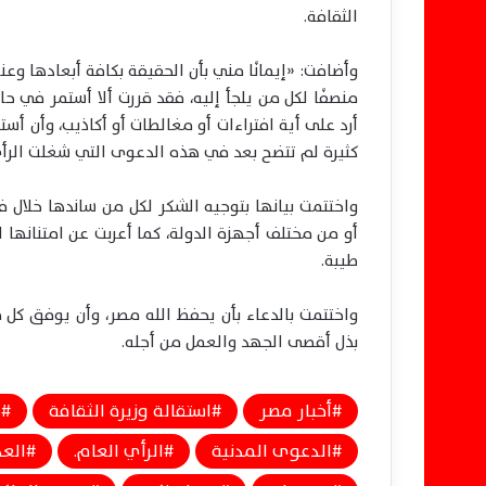
الثقافة.
وأضافت: «إيمانًا مني بأن الحقيقة بكافة أبعادها وع
منصفًا لكل من يلجأ إليه، فقد قررت ألا أستمر في 
أرد على أية افتراءات أو مغالطات أو أكاذيب، وأن أس
كثيرة لم تتضح بعد في هذه الدعوى التي شغلت الرأي
واختتمت بيانها بتوجيه الشكر لكل من ساندها خلال فت
أو من مختلف أجهزة الدولة، كما أعربت عن امتنانها
طيبة.
واختتمت بالدعاء بأن يحفظ الله مصر، وأن يوفق كل
بذل أقصى الجهد والعمل من أجله.
أخبار مصر
استقالة وزيرة الثقافة
ا
الدعوى المدنية
الرأي العام.
العد