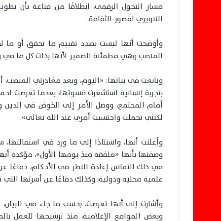
مسار التحول الرقمي، انطلاقًا من قناعة بأن تطو
التنويري لقصور الثقافة.
وأوضحت أنها ليست بصدد تقييم ما تحقق أو ما لم 
المنصب وهي مطمئنة الضمير لأنها بذلت كل ما في 
وتابعت في بيانها: «اليوم، وبعد مغادرتي المنصب، 
بتجربة إنسانية استشعرت قسوتها، بعدما تعرضت لح
أمام المجتمع، ووصل الأمر إلى الخوض في الدين وال
لكنني تحملت واحتسبت أمري عند الله تعالى».
وأعلنت أنها، واستنادًا إلى ما ورد في استقالتها،
وصفتها بأنها «ملفقة منذ يومها الأول»، مؤكدة أنها 
في ذلك التماس إعادة النظر في الأحكام، دفاعًا ع
علمية محلية ودولية، وكذلك دفاعًا عن أسرتها التي تأ
وأشارت إلى أنها تعرضت، بحسب ما جاء في البيان، 
وبعض المواقع الإعلامية، منذ ترشيحها للعمل بال