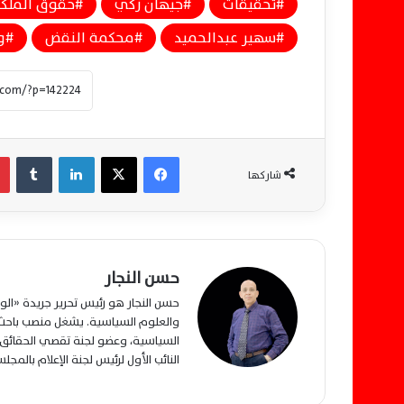
تحقيقات
جيهان زكي
حقوق الملكي
سهير عبدالحميد
محكمة النقض
و
فيسبوك
‫X
لينكدإن
‏Tumblr
شاركها
حسن النجار
حسن النجار هو رئيس تحرير جريدة «ا
والعلوم السياسية. يشغل منصب باحث م
السياسية، وعضو لجنة تقصي الحقائق ب
النائب الأول لرئيس لجنة الإعلام بالمج