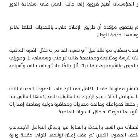
ير المؤسسات أصبح ضرورة، إلى جانب العمل على استعادة الدور
يتحقق، مؤكدة أن طريق الإصلاح مليء بالتحديات، لكنها تغادر
وسعها لخدمة الوطن.
أتحدث بصفتي مواطنة قبل أي شيء. لقد مررت خلال الفترة الماضية
ملات شرسة ومتتابعة وممنهجة طالت كرامتي وسمعتي، بل وصورتي
عرض والشرف، وهو ما ترك أثرًا بالغًا عليّ وعلى بناتي وأسرتي،
 ستباشر ممارسة حقها الكامل في الرد على الدعوى المدنية التي
ستواصل اتخاذ جميع الإجراءات القانونية التي يكفلها القانون، بما
ن حقها كمواطنة وعالمة مصريات ومحاضرة دولية وصاحبة إصدارات
ثرت بما تعرضت له خلال السنوات الماضية.
لحملات من السب والقذف والتجاوز عبر وسائل التواصل الاجتماعي
متحف المصري الكبير، ثم عقب إعلان ترشحها لتولي حقيبة وزارة