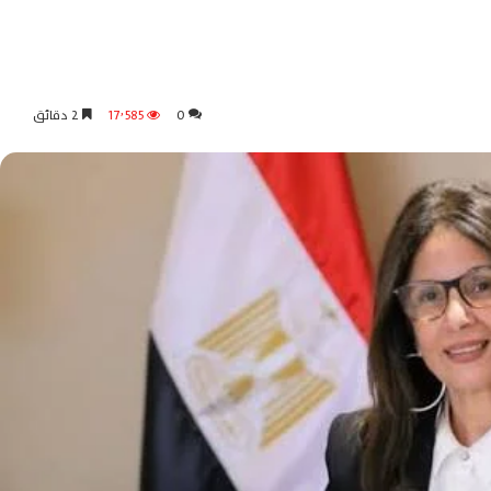
0
17٬585
2 دقائق